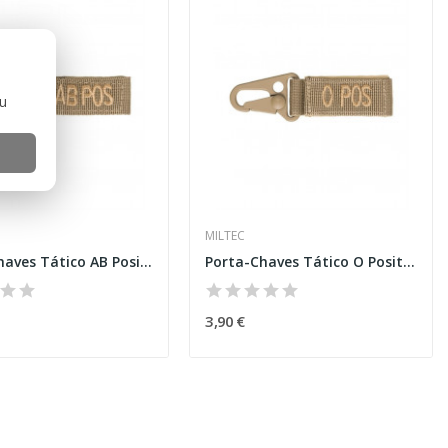
ou
MILTEC
Porta-Chaves Tático AB Positivo Coyote [Miltec]
Porta-Chaves Tático O Positivo Coyote [Miltec]
3,90 €