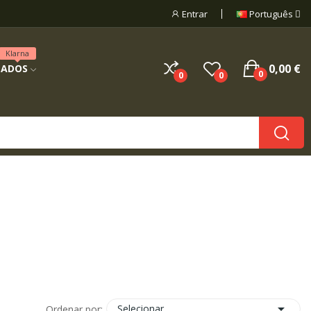
Entrar
Português
Klarna
0,00 €
NADOS
0
0
0

Selecionar
Ordenar por: