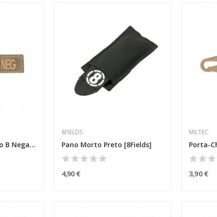
8FIELDS
MILTEC
Porta-Chaves Tático B Negativo Coyote
Pano Morto Preto [8Fields]
4,90 €
3,90 €