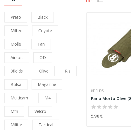
Preto
Black
Miltec
Coyote
Molle
Tan
Airsoft
OD
8fields
Olive
Ris
Bolsa
Magazine
8FIELDS
Multicam
M4
Pano Morto Olive [8
Mfh
Velcro
5,90 €
Militar
Tactical