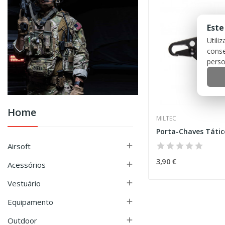
Este
Utili
conse
perso
Home
MILTEC
Airsoft

3,90 €
Acessórios

Vestuário

Equipamento

Outdoor
