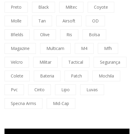
Preto
Black
Miltec
Coyote
Molle
Tan
Airsoft
OD
8fields
Olive
Ris
Bolsa
Magazine
Multicam
M4
Mfh
Velcro
Militar
Tactical
Segurança
Colete
Bateria
Patch
Mochila
Pvc
Cinto
Lipo
Luvas
Specna Arms
Mid-Cap