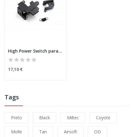
High Power Switch para Ver.2 [MODIFY]
17,10 €
Tags
Preto
Black
Miltec
Coyote
Molle
Tan
Airsoft
OD