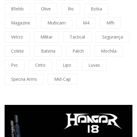
8fields
Olive
Ris
Bolsa
Magazine
Multicam
M4
Mfh
Velcro
Militar
Tactical
Segurança
Colete
Bateria
Patch
Mochila
Pvc
Cinto
Lipo
Luvas
Specna Arms
Mid-Cap