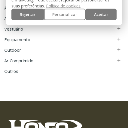
suas preferências.
Política de cookies
Airsoft

Rejeitar
Personalizar
Aceitar
Acessórios

Vestuário

Equipamento

Outdoor

Ar Comprimido

Outros