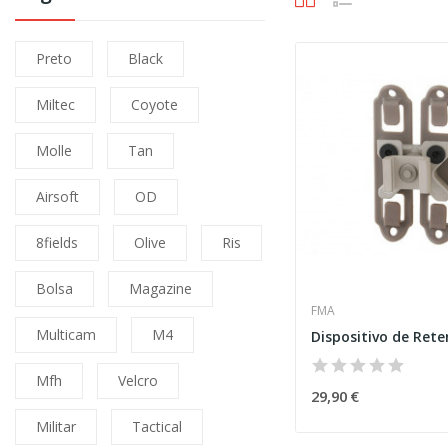
Preto
Black
Miltec
Coyote
Molle
Tan
Airsoft
OD
8fields
Olive
Ris
Bolsa
Magazine
FMA
Multicam
M4
Mfh
Velcro
29,90 €
Militar
Tactical