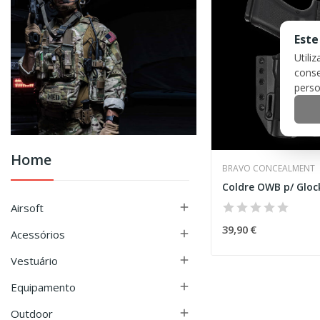
Este
Utili
conse
perso
Home
BRAVO CONCEALMENT
Airsoft

39,90 €
Acessórios

Vestuário

Equipamento

Outdoor
