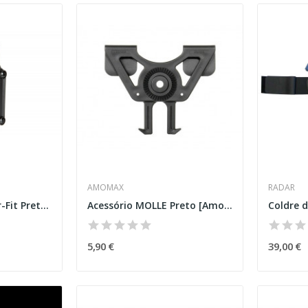
AMOMAX
RADAR
Coldre Universal Per-Fit Preto [Amomax]
Acessório MOLLE Preto [Amomax]
5,90 €
39,00 €