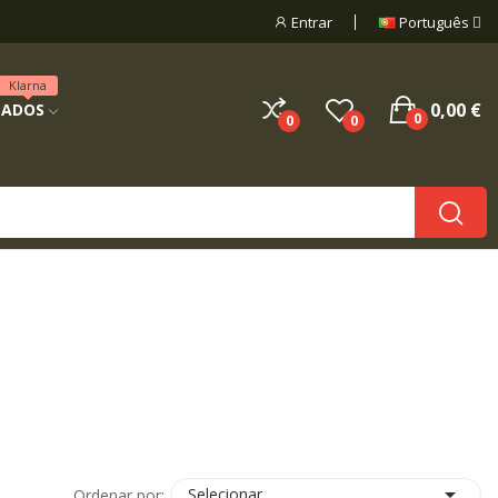
Entrar
Português
Klarna
0,00 €
NADOS
0
0
0

Selecionar
Ordenar por: