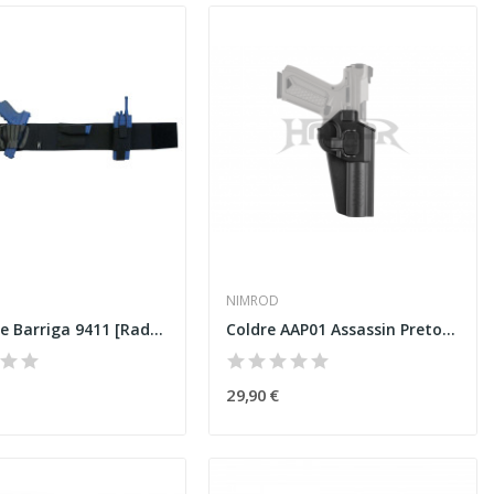
NIMROD
Coldre de Barriga 9411 [Radar]
Coldre AAP01 Assassin Preto [Nimrod]
29,90 €