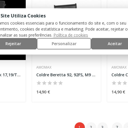
 Site Utiliza Cookies
zamos cookies essenciais para o funcionamento do site e, com o seu
ntimento, cookies de estatística e marketing. Pode aceitar, rejeitar 
nalizar as suas preferências.
Política de cookies
Rejeitar
Personalizar
Aceitar
AMOMAX
AMOMAX
Coldre OWB p/ Glock 17,19/TLR-1 HL Destro...
Coldre Beretta 92, 92FS, M9 Preto [Amomax]
14,90 €
14,90 €
1
2
3
…
7