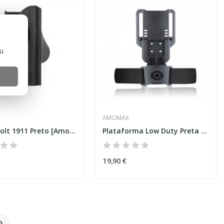
ou
AMOMAX
Coldre Colt 1911 Preto [Amomax]
Plataforma Low Duty Preta [Amomax]
19,90 €
