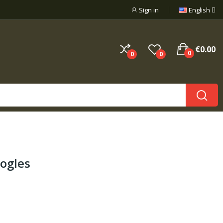
Sign in
English
€0.00
0
0
0
oogles