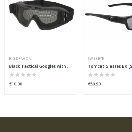
BIG DRAGON
SWISS EYE
Black Tactical Googles with Steel Net
Tomcat Glasses BK [S
€10.90
€59.90