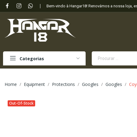
Bem-vindo à Hangar18! Renovámos a nossa loja, 
Categorias
Home
Equipment
Protections
Googles
Googles
Coy
Out-Of-Stock