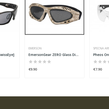
EMERSON
SPECNA AR
wissEye]
EmersonGear ZERO Glass Digital Desert
€9.90
€7.90