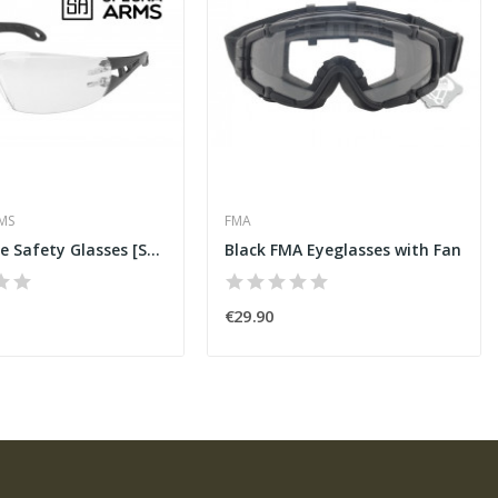
MS
FMA
Pheos One Safety Glasses [Safety Glasses]
Black FMA Eyeglasses with Fan
€29.90