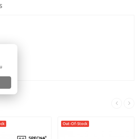
S
ou
ock
Out-Of-Stock