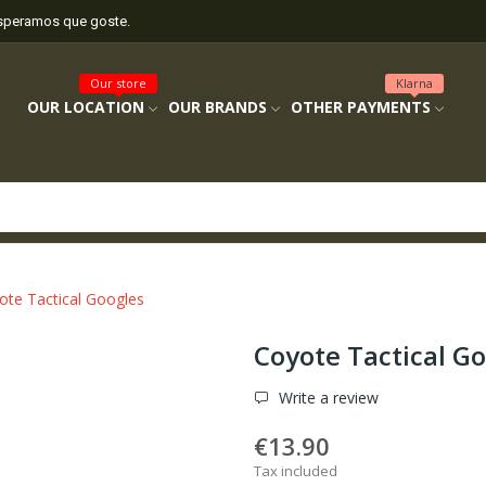
esperamos que goste.
Our store
Klarna
OUR LOCATION
OUR BRANDS
OTHER PAYMENTS
ote Tactical Googles
Coyote Tactical G
Write a review
€13.90
Tax included