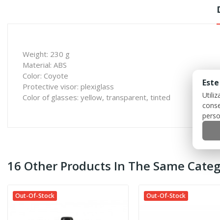
Weight: 230 g
Material: ABS
Color: Coyote
Este
Protective visor: plexiglass
Utili
Color of glasses: yellow, transparent, tinted
conse
perso
16 Other Products In The Same Categ
Out-Of-Stock
Out-Of-Stock