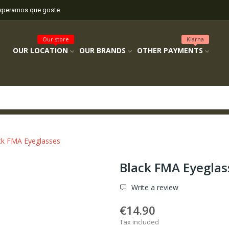
esperamos que goste.
Our store
Klarna
OUR LOCATION
OUR BRANDS
OTHER PAYMENTS
ck FMA Eyeglasses
Black FMA Eyeglas
Write a review
€14.90
Tax included