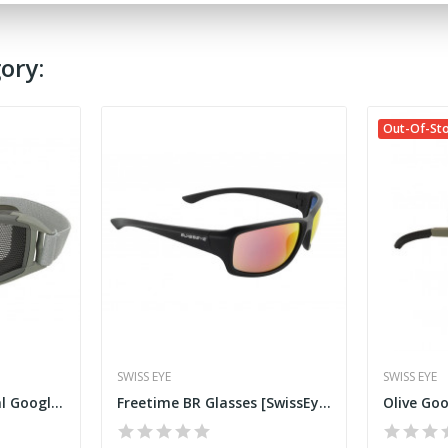
ory:
Out-Of-St
SWISS EYE
SWISS EYE
Foliage Green Tactical Googles with Steel Net
Freetime BR Glasses [SwissEye]