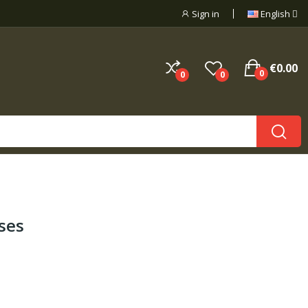
Sign in
English
€0.00
0
0
0
ses