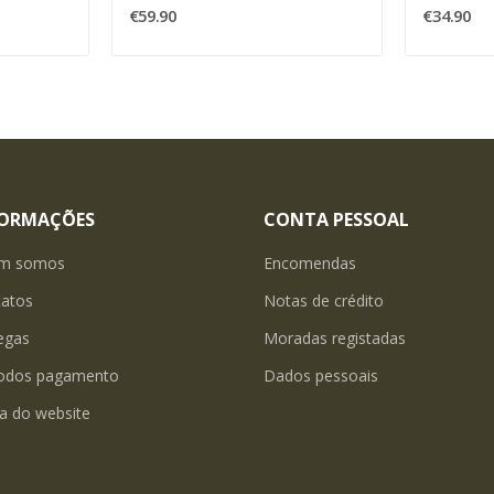
€59.90
€34.90
FORMAÇÕES
CONTA PESSOAL
m somos
Encomendas
tatos
Notas de crédito
egas
Moradas registadas
odos pagamento
Dados pessoais
a do website