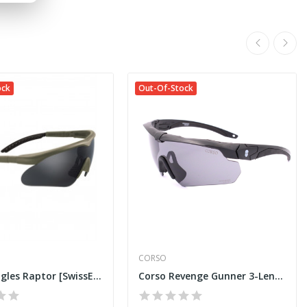
ock
Out-Of-Stock
CORSO
Olive Googles Raptor [SwissEye]
Corso Revenge Gunner 3-Lens Goggles – Black...