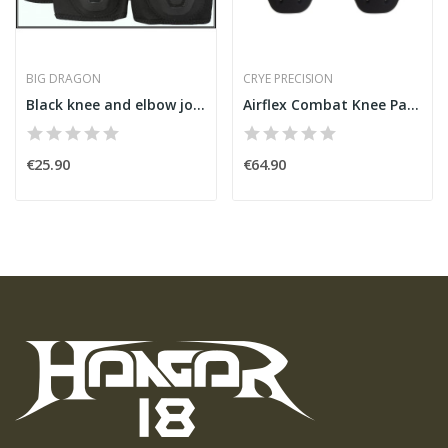
BIG DRAGON
CRYE PRECISION
Black knee and elbow joint set
Airflex Combat Knee Pads [Crye Precision]
€25.90
€64.90