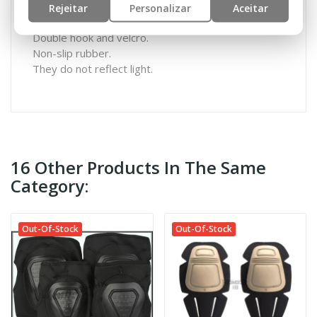
erosion).
Rejeitar
Personalizar
Aceitar
Secure locking system.
Double hook and velcro.
Non-slip rubber.
They do not reflect light.
16 Other Products In The Same
Category:
Out-Of-Stock
Out-Of-Stock