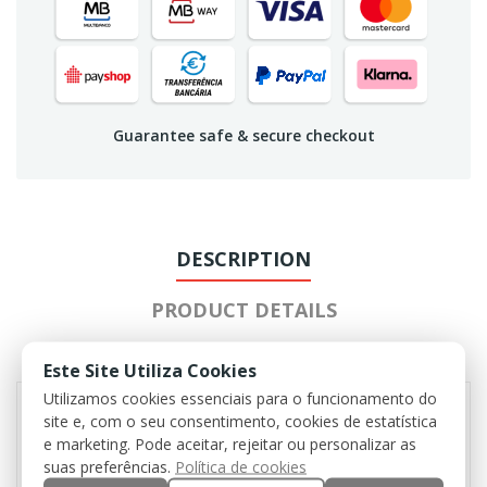
Guarantee safe & secure checkout
DESCRIPTION
PRODUCT DETAILS
REVIEWS
Este Site Utiliza Cookies
Utilizamos cookies essenciais para o funcionamento do
site e, com o seu consentimento, cookies de estatística
e marketing. Pode aceitar, rejeitar ou personalizar as
Made of neoprene (synthetic polymer that
suas preferências.
Política de cookies
resembles rubber. Resistant to oil, heat and