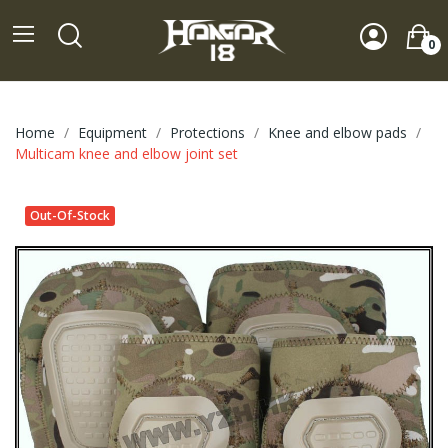
0
Home
Equipment
Protections
Knee and elbow pads
Multicam knee and elbow joint set
Out-Of-Stock