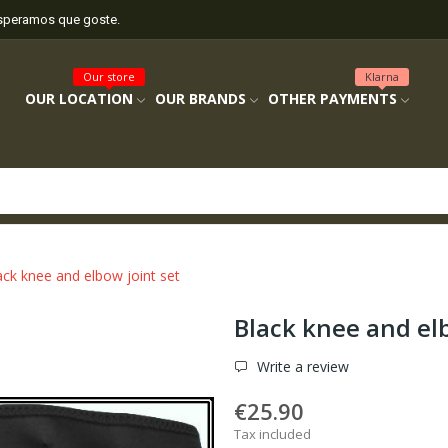
esperamos que goste.
Our store
Klarna
OUR LOCATION
OUR BRANDS
OTHER PAYMENTS
ack knee and elbow joint set
Black knee and elb
Write a review
€25.90
Tax included