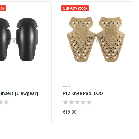
ock
Out-Of-Stock
D3O
 Insert [Clawgear]
P12 Knee Pad [D3O]
€19.90