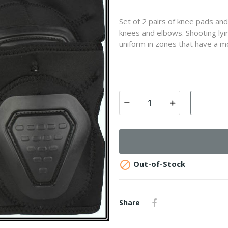
Set of 2 pairs of knee pads and
knees and elbows. Shooting lyin
uniform in zones that have a 

Out-of-Stock
Share