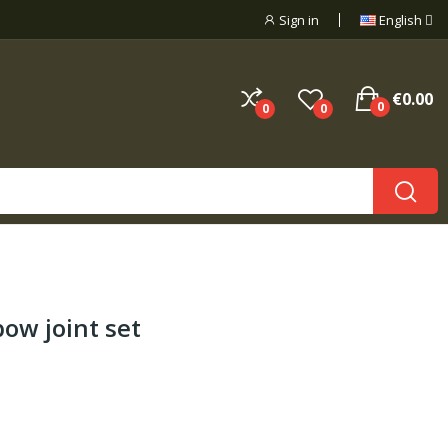
Sign in
English
€0.00
0
0
0
ow joint set