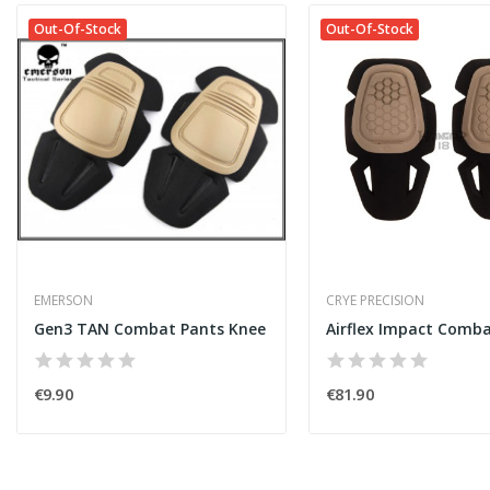
Out-Of-Stock
Out-Of-Stock
EMERSON
CRYE PRECISION
Gen3 TAN Combat Pants Knee
€9.90
€81.90