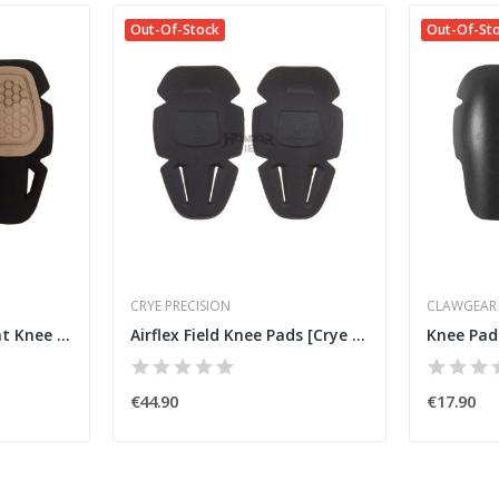
Out-Of-Stock
Out-Of-St
CRYE PRECISION
CLAWGEAR
Airflex Impact Combat Knee Pads [Crye Precision]
Airflex Field Knee Pads [Crye Precision]
Knee Pad
€44.90
€17.90