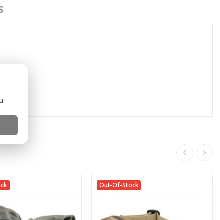
S
ou
ock
Out-Of-Stock