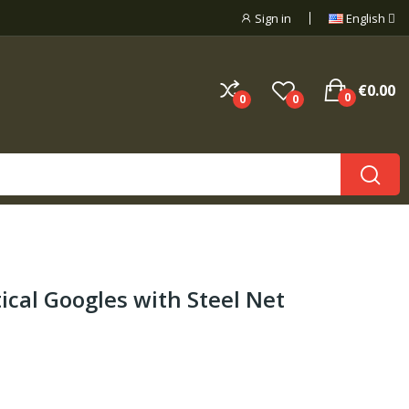
Sign in
English
€0.00
0
0
0
ical Googles with Steel Net