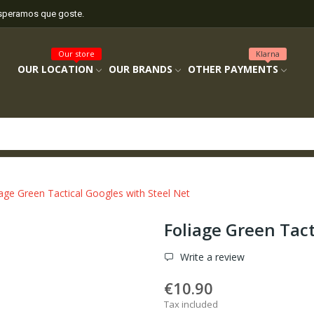
esperamos que goste.
Our store
Klarna
OUR LOCATION
OUR BRANDS
OTHER PAYMENTS
iage Green Tactical Googles with Steel Net
Foliage Green Tact
Write a review
€10.90
Tax included