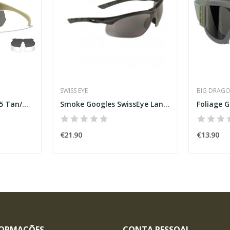
SWISS EYE
BIG DRAG
Googles WX VAPOR 2.5 Tan/Grey and Clear Lens...
Smoke Googles SwissEye Lancer
€21.90
€13.90
FORMAÇÕES
CONTA PESSOAL