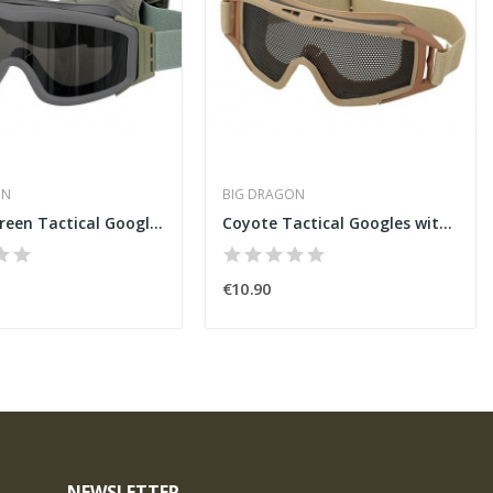
ON
BIG DRAGON
Foliage Green Tactical Googles
Coyote Tactical Googles with Steel Net
€10.90
NEWSLETTER