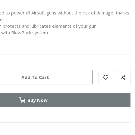
 to power all Airsoft guns without the risk of damage, thanks
re.
ich protects and lubricates elements of your gun.
cas with BlowBack system.
Add To Cart
Buy Now