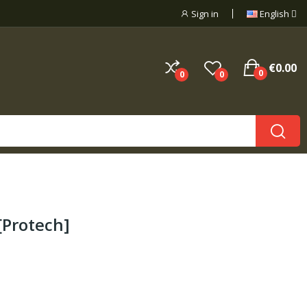
Sign in
English
€0.00
0
0
0
[Protech]