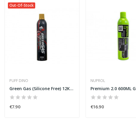
Out-Of-Stock
PUFF DINO
NUPROL
Green Gas (Silicone Free) 12KG Puff Dino
€7.90
€16.90