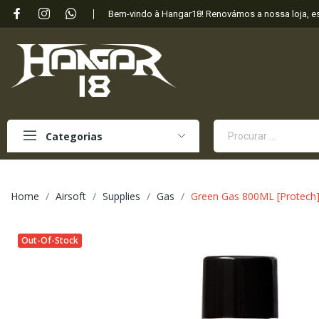
Bem-vindo à Hangar18! Renovámos a nossa loja, 
Categorias
Home
Airsoft
Supplies
Gas
Green Gas 800ML [Protech
Out-Of-Stock