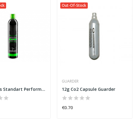
ock
Out-Of-Stock
GUARDER
Green Gás Standart Performance 500ml [Nimrod]
12g Co2 Capsule Guarder
€0.70