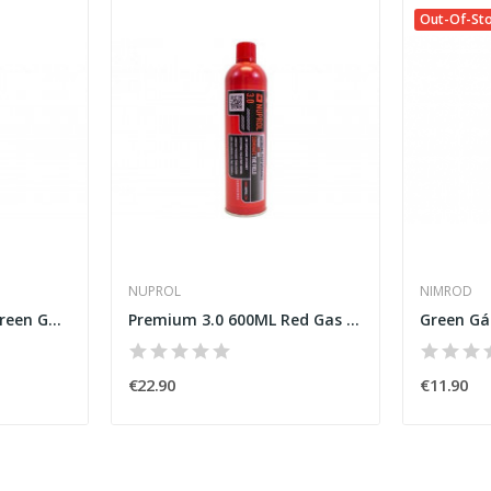
Out-Of-St
NUPROL
NIMROD
Premium 2.0 600ML Green Gas [Nuprol]
Premium 3.0 600ML Red Gas [Nuprol]
€22.90
€11.90