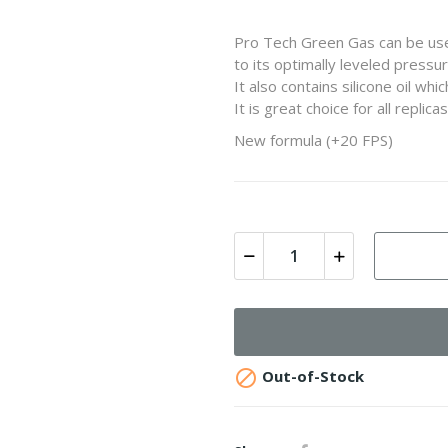
Pro Tech Green Gas can be used
to its optimally leveled pressu
It also contains silicone oil wh
It is great choice for all repli
New formula (+20 FPS)

Out-of-Stock