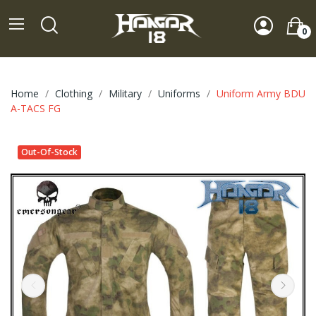
0
Home
Clothing
Military
Uniforms
Uniform Army BDU
A-TACS FG
Out-Of-Stock