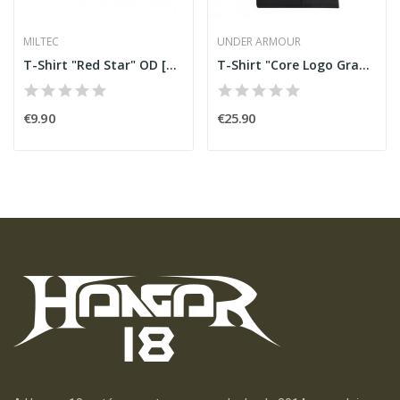
MILTEC
UNDER ARMOUR
T-Shirt "Red Star" OD [Miltec]
T-Shirt "Core Logo Graphic" Black [Under Armour]
€9.90
€25.90