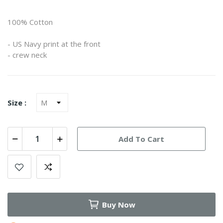
100% Cotton
- US Navy print at the front
- crew neck
Size :
Add To Cart
Buy Now