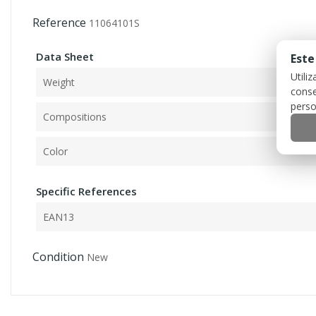
Reference
11064101S
Data Sheet
Este
Utili
Weight
conse
perso
Compositions
Color
Specific References
EAN13
Condition
New