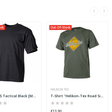
ock
Out-Of-Stock
HELIKON TEX
T-Shirt US Tactical Black [MFH]
T-Shirt "Helikon-Tex Road Sign" Olive...
€13.90