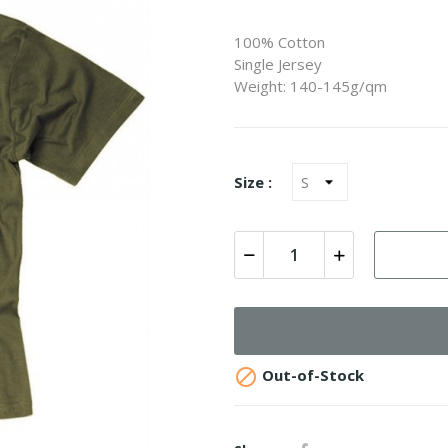
100% Cotton
Single Jersey
Weight: 140-145g/qm
Size :

Out-of-Stock