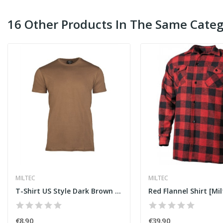
16 Other Products In The Same Categ
MILTEC
MILTEC
T-Shirt US Style Dark Brown [Miltec]
Red Flannel Shirt [Mil
€8.90
€39.90