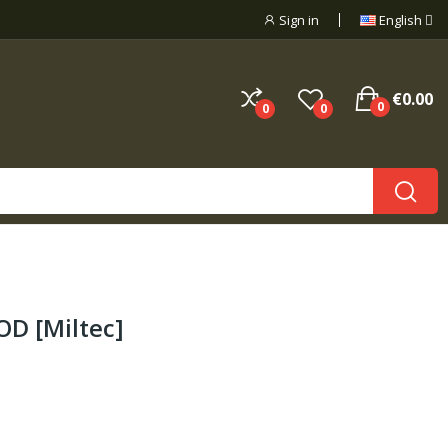
Sign in
English
€0.00
0
0
0
 OD [Miltec]