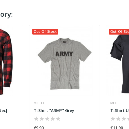
ory:
Out-Of-Stock
Out-Of-St
MILTEC
MFH
tec]
T-Shirt "ARMY" Grey
€9.90
€11.90