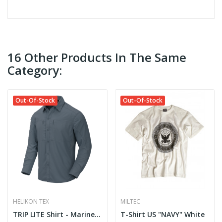
16 Other Products In The Same
Category:
Out-Of-Stock
Out-Of-Stock
HELIKON TEX
MILTEC
TRIP LITE Shirt - Marine Cobalt [Helikon-Tex]
T-Shirt US "NAVY" White