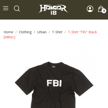
0
Home
Clothing
Urban
T-Shirt
T-Shirt "FBI" Black
[Miltec]