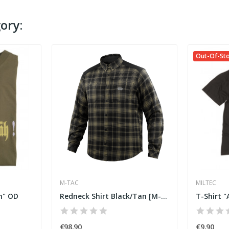
ory:
Out-Of-St
M-TAC
MILTEC
h" OD
Redneck Shirt Black/Tan [M-Tac]
T-Shirt "
€98.90
€9.90