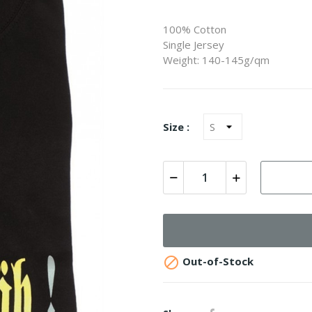
100% Cotton
Single Jersey
Weight: 140-145g/qm
Size :

Out-of-Stock