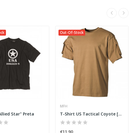
ock
Out-Of-Stock
MFH
Allied Star" Preta
T-Shirt US Tactical Coyote [MFH]
€11.90