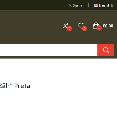
Sign in
English
€0.00
0
0
0
Zäh" Preta