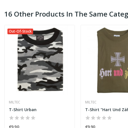
16 Other Products In The Same Categ
Out-Of-Stock
MILTEC
MILTEC
T-Shirt Urban
T-Shirt "Hart Und Zä
€9.90
€9.90