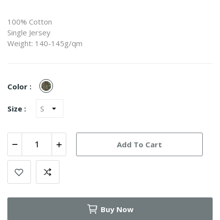
100% Cotton
Single Jersey
Weight: 140-145g/qm
Woodland
Color :
Size :
Add To Cart
Buy Now