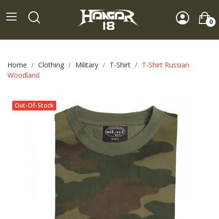
0
Home
Clothing
Military
T-Shirt
T-Shirt Russian
Woodland
Out-Of-Stock