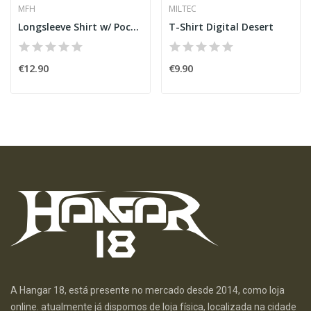
MFH
MILTEC
Longsleeve Shirt w/ Pockets Olive [MFH]
T-Shirt Digital Desert
€12.90
€9.90
A Hangar 18, está presente no mercado desde 2014, como loja
online. atualmente já dispomos de loja física, localizada na cidade