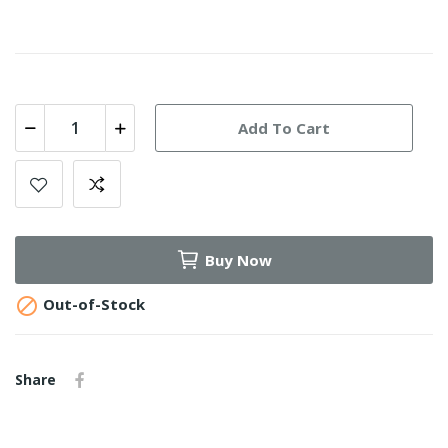
Add To Cart
Buy Now

Out-of-Stock
Share