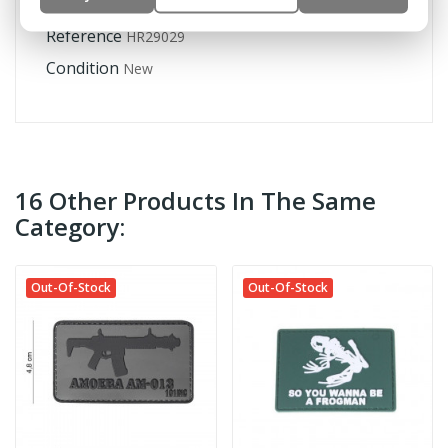
Reference
HR29029
Condition
New
16 Other Products In The Same
Category:
Out-Of-Stock
Out-Of-Stock