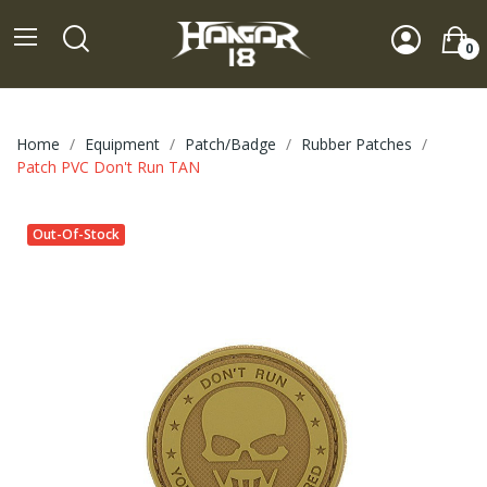
0
Home
Equipment
Patch/Badge
Rubber Patches
Patch PVC Don't Run TAN
Out-Of-Stock