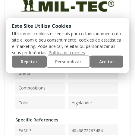
Este Site Utiliza Cookies
Utilizamos cookies essenciais para o funcionamento do
site e, com o seu consentimento, cookies de estatística
e marketing. Pode aceitar, rejeitar ou personalizar as
Reference
11942584
suas preferências.
Política de cookies
Rejeitar
Personalizar
Aceitar
Data Sheet
Brand
Compositions
Color
Highlander
Specific References
EAN13
4046872263484