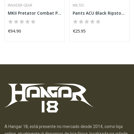
INVADER GEAR
MILTEC
MKII Pretator Combat Pants [Invader Gear]
Pants ACU Black Ripstop [Miltec]
€94.90
€25.95
A Hangar 18, está presente no mercado desde 2014, como loja
online. atualmente já dispomos de loja física, localizada na cidade