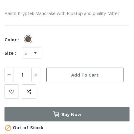
Pants Kryptek Mandrake with Ripstop and quality Miltec
Highlander
Color :
Size :
Add To Cart
Buy Now

Out-of-Stock