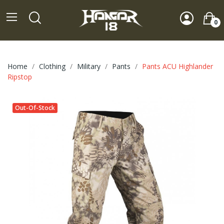
0
Home
Clothing
Military
Pants
Pants ACU Highlander
Ripstop
Out-Of-Stock