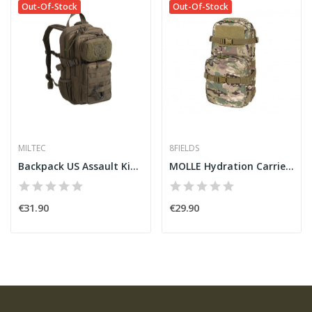
Out-Of-Stock
Out-Of-Stock
MILTEC
8FIELDS
Backpack US Assault Kids OD [Miltec]
MOLLE Hydration Carrier Multicam [8Fields]
€31.90
€29.90