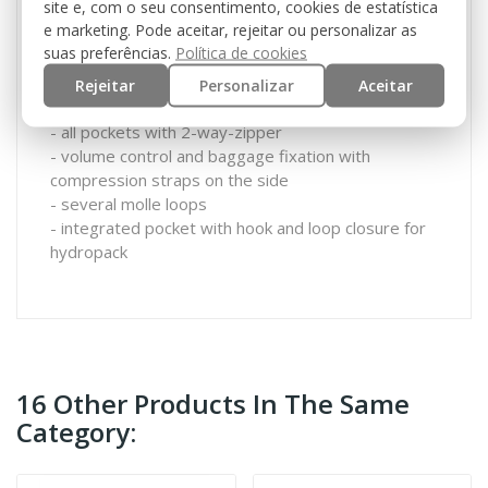
site e, com o seu consentimento, cookies de estatística
fastener
e marketing. Pode aceitar, rejeitar ou personalizar as
- carrying handle
suas preferências.
Política de cookies
- 2 big pockets with several zipper and net pockets
- front pocket with organizer and additional pocket
Rejeitar
Personalizar
Aceitar
with zipper
- all pockets with 2-way-zipper
- volume control and baggage fixation with
compression straps on the side
- several molle loops
- integrated pocket with hook and loop closure for
hydropack
16 Other Products In The Same
Category: