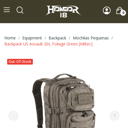
0
Home
Equipment
Backpack
Mochilas Pequenas
Backpack US Assault 20L Foliage Green [Miltec]
Out-Of-Stock