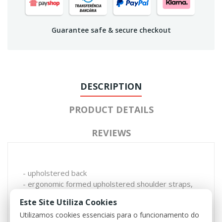
Guarantee safe & secure checkout
DESCRIPTION
PRODUCT DETAILS
REVIEWS
- upholstered back
- ergonomic formed upholstered shoulder straps,
ca. 5 cm wide, adjustable in length
Este Site Utiliza Cookies
- eyelets for additional material to fix
Utilizamos cookies essenciais para o funcionamento do
- adjustable belly strap in length with quick release