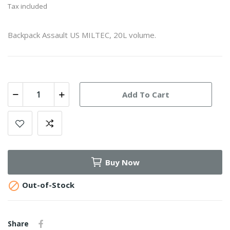
Tax included
Backpack Assault US MILTEC, 20L volume.
Add To Cart
Buy Now

Out-of-Stock
Share