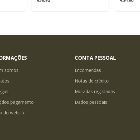
€39.90
€34.90
FORMAÇÕES
CONTA PESSOAL
m somos
Encomendas
tatos
Notas de crédito
egas
Moradas registadas
odos pagamento
Dados pessoais
a do website