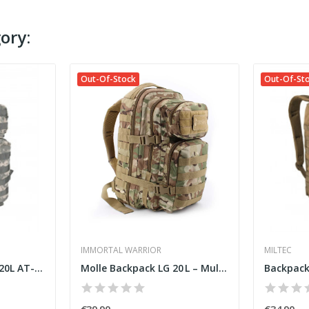
ory:
Out-Of-Stock
Out-Of-St
IMMORTAL WARRIOR
MILTEC
Backpack US Assault 20L AT-Digital
Molle Backpack LG 20 L – Multicam [Immortal...