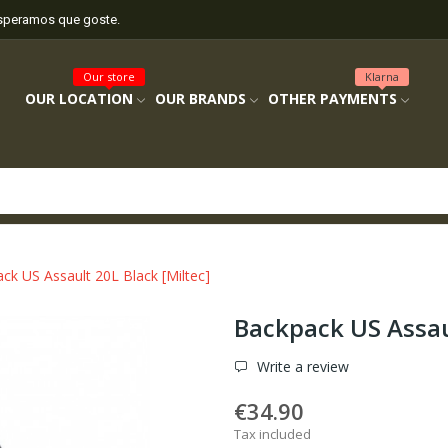
esperamos que goste.
Our store
Klarna
OUR LOCATION
OUR BRANDS
OTHER PAYMENTS
ck US Assault 20L Black [Miltec]
Backpack US Assaul
Write a review
€34.90
Tax included