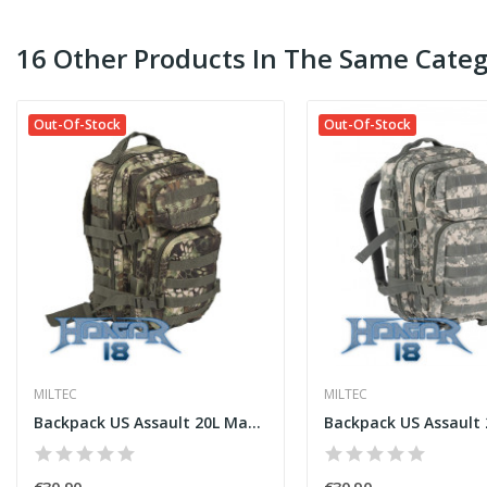
16 Other Products In The Same Categ
Out-Of-Stock
Out-Of-Stock
MILTEC
MILTEC
Backpack US Assault 20L Mandrake