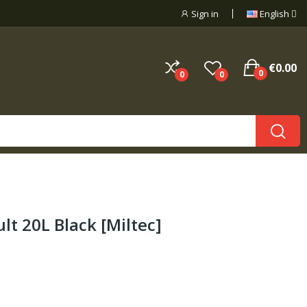
Sign in
English
€0.00
0
0
0
t 20L Black [Miltec]