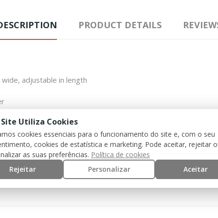
DESCRIPTION
PRODUCT DETAILS
REVIEW
wide, adjustable in length
er
 Site Utiliza Cookies
pper
zamos cookies essenciais para o funcionamento do site e, com o seu
ntimento, cookies de estatística e marketing. Pode aceitar, rejeitar 
nalizar as suas preferências.
Política de cookies
traps on the side
Rejeitar
Personalizar
Aceitar
ack