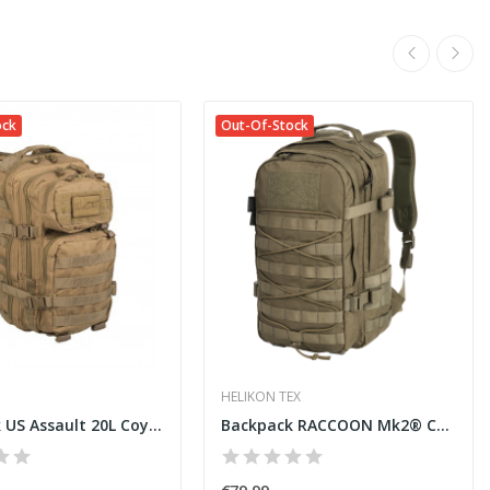
ock
Out-Of-Stock
HELIKON TEX
Backpack US Assault 20L Coyote [Miltec]
Backpack RACCOON Mk2® Cordura® Coyote...