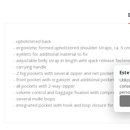
- upholstered back
- ergonomic formed upholstered shoulder straps, ca. 5 cm 
- eyelets for additional material to fix
- adjustable belly strap in length with quick release fasten
- carrying handle
Este
- 2 big pockets with several zipper and net pockets
- front pocket with organizer and additional pocket with zi
Utili
- all pockets with 2-way-zipper
conse
perso
- volume control and baggage fixation with compression s
- several molle loops
- integrated pocket with hook and loop closure for hydrop