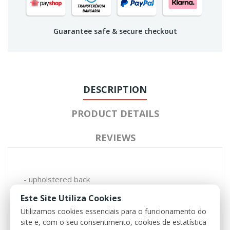
Guarantee safe & secure checkout
DESCRIPTION
PRODUCT DETAILS
REVIEWS
- upholstered back
- ergonomic formed upholstered shoulder straps,
Este Site Utiliza Cookies
ca. 5cm wide, adjustable in length
Utilizamos cookies essenciais para o funcionamento do
- eyelets for additional material to fix
site e, com o seu consentimento, cookies de estatística
- adjustable belly strap in length with quick fastener