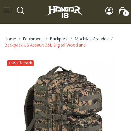
0
Home
Equipment
Backpack
Mochilas Grandes
Backpack US Assault 36L Digital Woodland
Out-Of-Stock