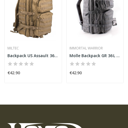
MILTEC
IMMORTAL WARRIOR
Backpack US Assault 36L Coyote [Miltec]
Molle Backpack GR 36 L – Grey [Immortal Warrior]
€42.90
€42.90