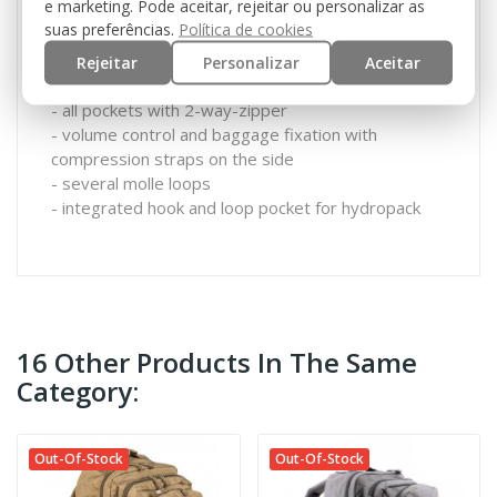
e marketing. Pode aceitar, rejeitar ou personalizar as
- carrying handle
suas preferências.
Política de cookies
- 2 big pockets with several zipper and net pockets
- front pocket with organizer and additional pocket
Rejeitar
Personalizar
Aceitar
with zipper
- all pockets with 2-way-zipper
- volume control and baggage fixation with
compression straps on the side
- several molle loops
- integrated hook and loop pocket for hydropack
16 Other Products In The Same
Category:
Out-Of-Stock
Out-Of-Stock