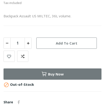
Tax included
Backpack Assault US MILTEC, 36L volume.
Add To Cart
Buy Now

Out-of-Stock
Share