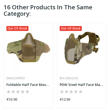
16 Other Products In The Same
Category:
Out-Of-Stock
Out-Of-Stock
DRAGONPRO
BIG DRAGON
Foldable Half Face Mask Multicam [DragonPro]
PDW Steel Half Face Mask Multicam
€10.90
€12.90