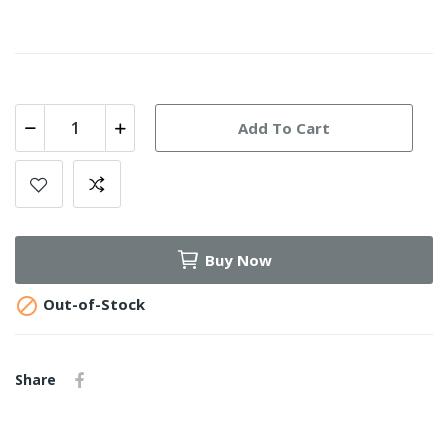
Add To Cart
Buy Now

Out-of-Stock
Share