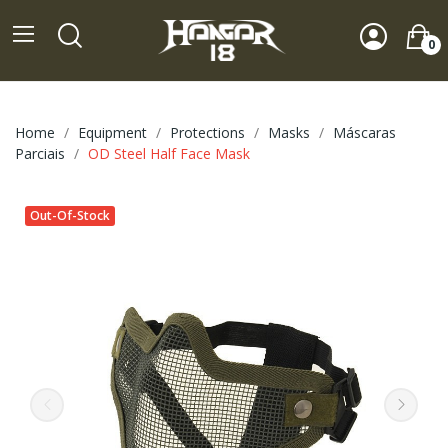
0
Home
Equipment
Protections
Masks
Máscaras
Parciais
OD Steel Half Face Mask
Out-Of-Stock