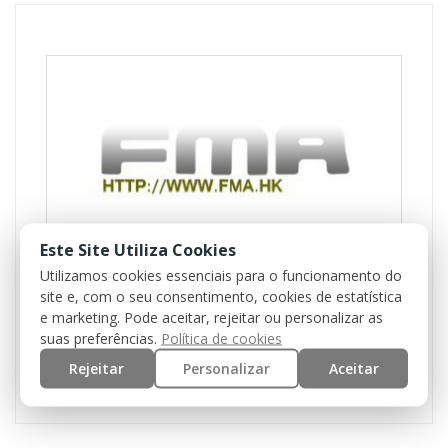
Este Site Utiliza Cookies
Utilizamos cookies essenciais para o funcionamento do
site e, com o seu consentimento, cookies de estatística
Reference
BD8854
e marketing. Pode aceitar, rejeitar ou personalizar as
In stock
suas preferências.
Política de cookies
6 Items
Rejeitar
Personalizar
Aceitar
Condition
New