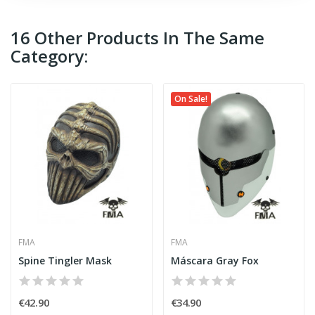
16 Other Products In The Same
Category:
On Sale!
FMA
FMA
Spine Tingler Mask
Máscara Gray Fox
€42.90
€34.90