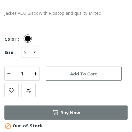
Jacket ACU Black with Ripstop and quality Miltec.
Black
Color :
Size :
Add To Cart
Buy Now

Out-of-Stock