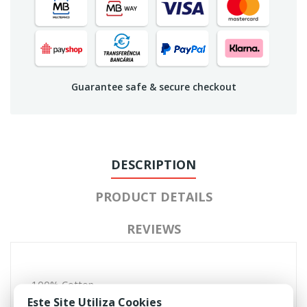
Guarantee safe & secure checkout
DESCRIPTION
PRODUCT DETAILS
REVIEWS
100% Cotton
Ripstop fabric
Este Site Utiliza Cookies