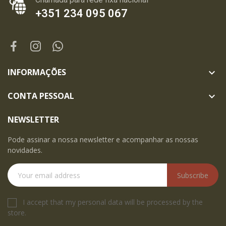
+351 234 095 067
INFORMAÇÕES

CONTA PESSOAL

NEWSLETTER
Pode assinar a nossa newsletter e acompanhar as nossas
novidades.
Subscribe
I accept that my personal data will be processed by the
store.