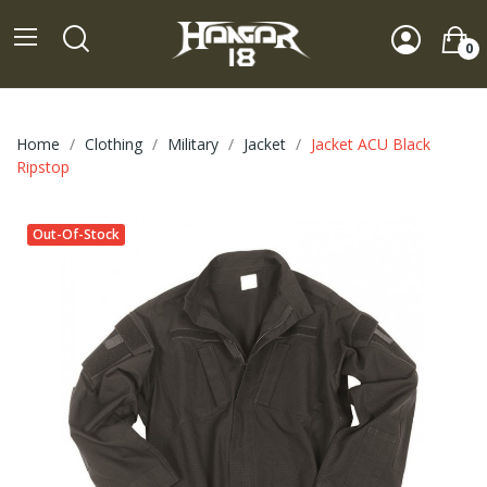
0
Home
Clothing
Military
Jacket
Jacket ACU Black
Ripstop
Out-Of-Stock