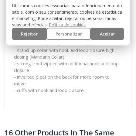
Utilizamos cookies essenciais para o funcionamento do
- 2 slanted chest pockets with hook and loop
site e, com o seu consentimento, cookies de estatística
closure
e marketing. Pode aceitar, rejeitar ou personalizar as
- elbow border which can be reinforced by
suas preferências.
Política de cookies
upholstery
Rejeitar
Personalizar
Aceitar
- 2 shoulder pockets with hook and loop
- 3 hook and loop stripes for name patch
- stand-up collar with hook and loop closure high
closing (Mandarin Collar)
- strong front zipper with additional hook and loop
closure
- inverted pleat on the back for more room to
move
- cuffs with hook and loop closure
16 Other Products In The Same