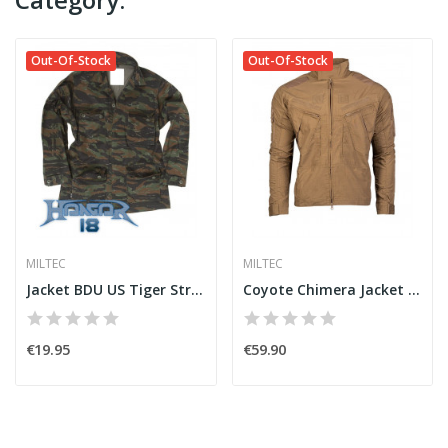
Out-Of-Stock
Out-Of-Stock
MILTEC
MILTEC
Jacket BDU US Tiger Stripe
Coyote Chimera Jacket [Miltec]
€19.95
€59.90