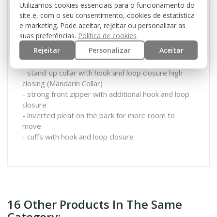
Utilizamos cookies essenciais para o funcionamento do
- 2 slanted chest pockets with hook and loop
site e, com o seu consentimento, cookies de estatística
closure
e marketing. Pode aceitar, rejeitar ou personalizar as
- elbow border which can be reinforced by
suas preferências.
Política de cookies
upholstery
Rejeitar
Personalizar
Aceitar
- 2 shoulder pockets with hook and loop
- 3 hook and loop stripes for name patch
- stand-up collar with hook and loop closure high
closing (Mandarin Collar)
- strong front zipper with additional hook and loop
closure
- inverted pleat on the back for more room to
move
- cuffs with hook and loop closure
16 Other Products In The Same
Category: