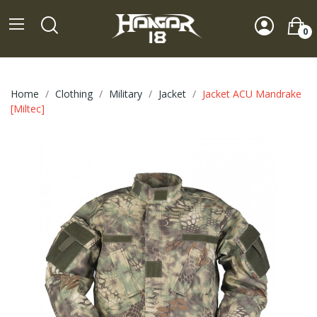
0
Home
Clothing
Military
Jacket
Jacket ACU Mandrake
[Miltec]