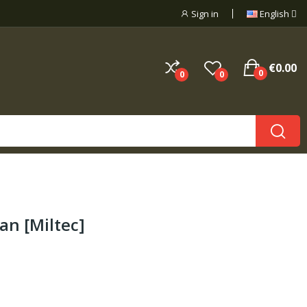
Sign in
English
€0.00
0
0
0
an [Miltec]