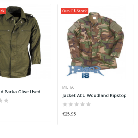
ock
Out-Of-Stock
MILTEC
ld Parka Olive Used
Jacket ACU Woodland Ripstop
€25.95