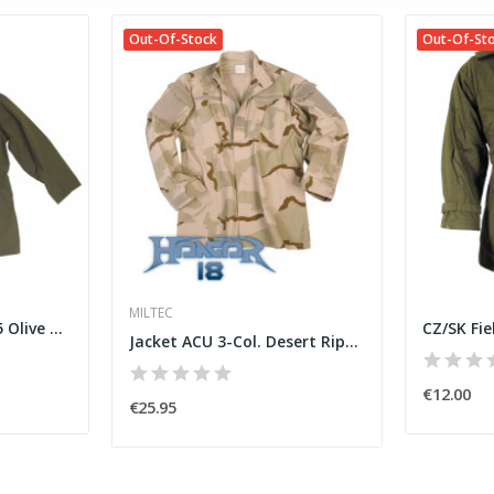
Out-Of-Stock
Out-Of-St
MILTEC
CZ/SK Field Parka M85 Olive Used
CZ/SK Fie
Jacket ACU 3-Col. Desert Ripstop
€12.00
€25.95