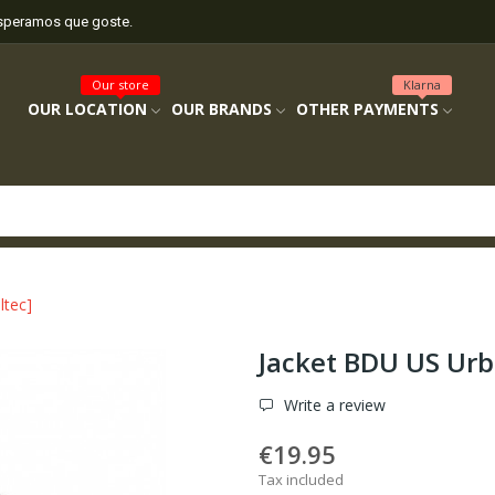
esperamos que goste.
Our store
Klarna
OUR LOCATION
OUR BRANDS
OTHER PAYMENTS
ltec]
Jacket BDU US Urb
Write a review
€19.95
Tax included