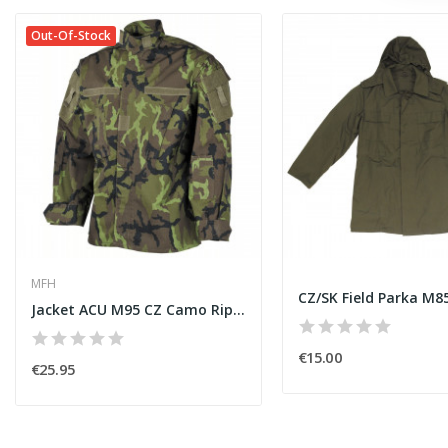
Out-Of-Stock
MFH
Jacket ACU M95 CZ Camo Ripstop [MFH]
€15.00
€25.95