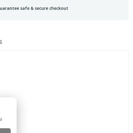
uarantee safe & secure checkout
S
ou