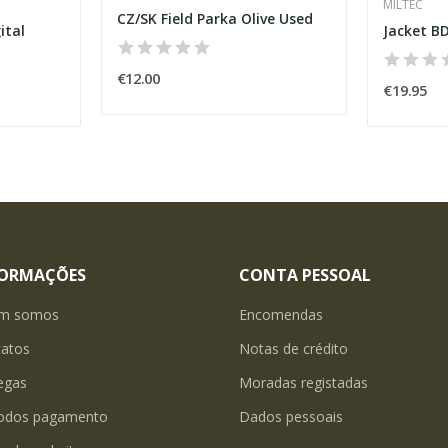
MILTEC
CZ/SK Field Parka Olive Used
ital
Jacket BD
€12.00
€19.95
FORMAÇÕES
CONTA PESSOAL
m somos
Encomendas
tatos
Notas de crédito
egas
Moradas registadas
odos pagamento
Dados pessoais