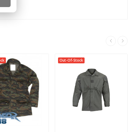
ock
Out-Of-Stock