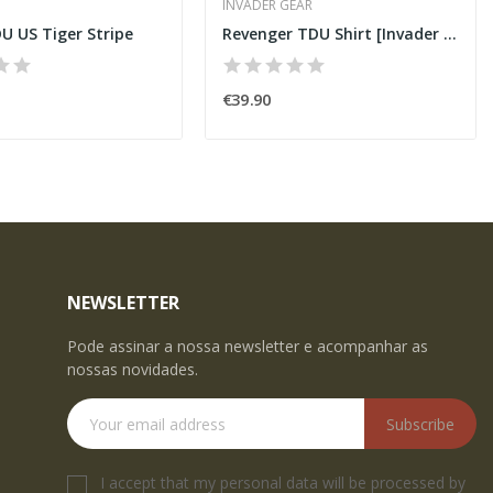
INVADER GEAR
U US Tiger Stripe
Revenger TDU Shirt [Invader Gear]
€39.90
NEWSLETTER
Pode assinar a nossa newsletter e acompanhar as
nossas novidades.
Subscribe
I accept that my personal data will be processed by