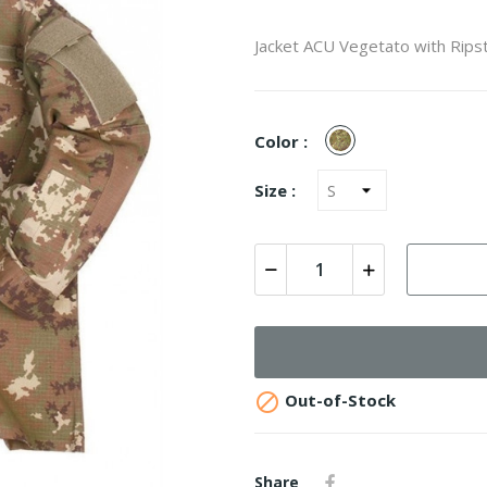
Jacket ACU Vegetato with Ripst
Vegetato
Color :
Size :

Out-of-Stock
Share