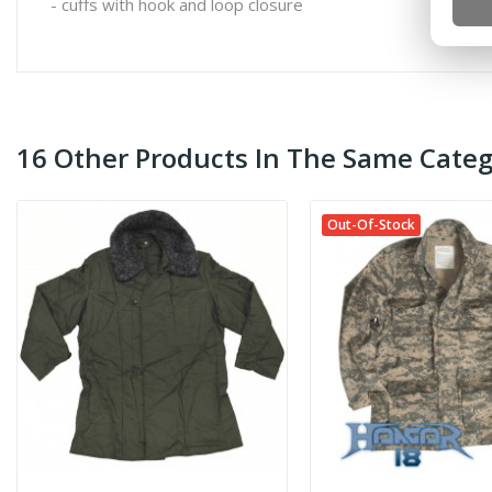
- cuffs with hook and loop closure
16 Other Products In The Same Categ
Out-Of-Stock