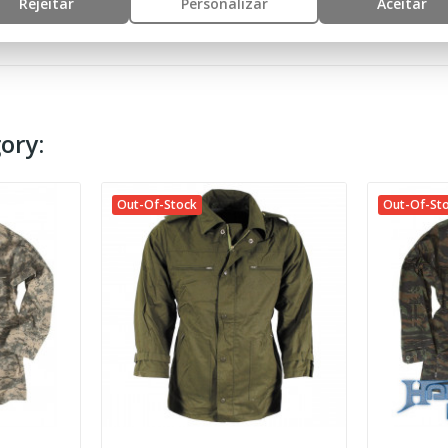
Rejeitar
Personalizar
Aceitar
ory:
Out-Of-Stock
Out-Of-St