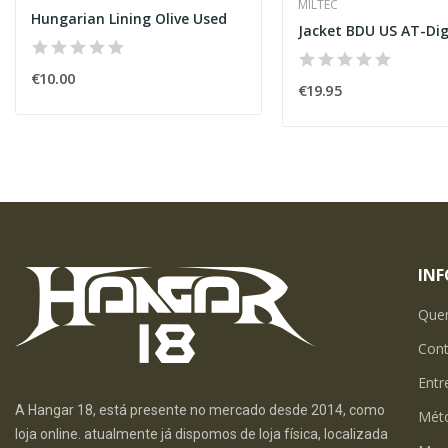
MILTEC
Hungarian Lining Olive Used
Jacket BDU US AT-Dig
€10.00
€19.95
IN
Que
Con
Entr
A Hangar 18, está presente no mercado desde 2014, como
Mét
loja online. atualmente já dispomos de loja física, localizada