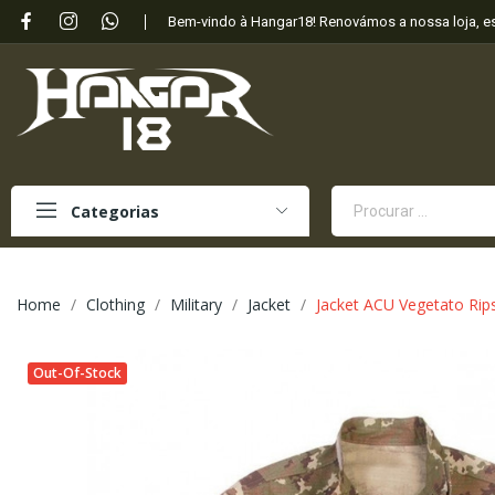
Bem-vindo à Hangar18! Renovámos a nossa loja, 
Categorias
Home
Clothing
Military
Jacket
Jacket ACU Vegetato Rip
Out-Of-Stock