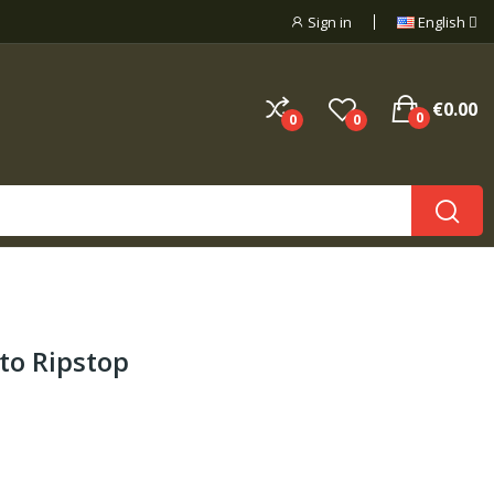
Sign in
English
€0.00
0
0
0
to Ripstop