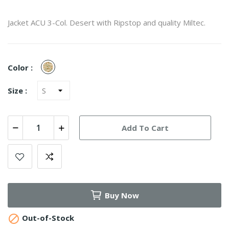
Jacket ACU 3-Col. Desert with Ripstop and quality Miltec.
3-
Color :
Color
Desert
Size :
Add To Cart
Buy Now

Out-of-Stock