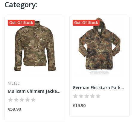
Category:
Out-Of-Stock
Out-Of-Stock
MILTEC
German Flecktarn Parka Used
Mulicam Chimera Jacket [Miltec]
€19.90
€59.90