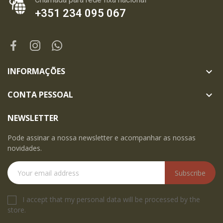
+351 234 095 067
INFORMAÇÕES

CONTA PESSOAL

NEWSLETTER
Pode assinar a nossa newsletter e acompanhar as nossas
novidades.
Subscribe
I accept that my personal data will be processed by the
store.