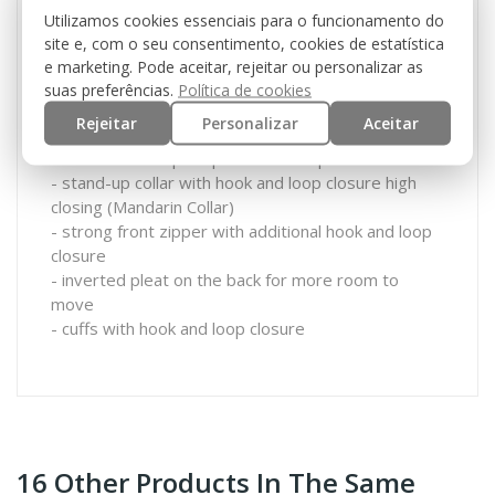
Utilizamos cookies essenciais para o funcionamento do
- 2 slanted chest pockets with hook and loop
site e, com o seu consentimento, cookies de estatística
closure
e marketing. Pode aceitar, rejeitar ou personalizar as
- elbow border which can be reinforced by
suas preferências.
Política de cookies
upholstery
Rejeitar
Personalizar
Aceitar
- 2 shoulder pockets with hook and loop
- 3 hook and loop stripes for name patch
- stand-up collar with hook and loop closure high
closing (Mandarin Collar)
- strong front zipper with additional hook and loop
closure
- inverted pleat on the back for more room to
move
- cuffs with hook and loop closure
16 Other Products In The Same