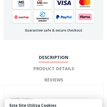
Guarantee safe & secure checkout
DESCRIPTION
PRODUCT DETAILS
REVIEWS
100% Cotton
Ripstop fabric
Este Site Utiliza Cookies