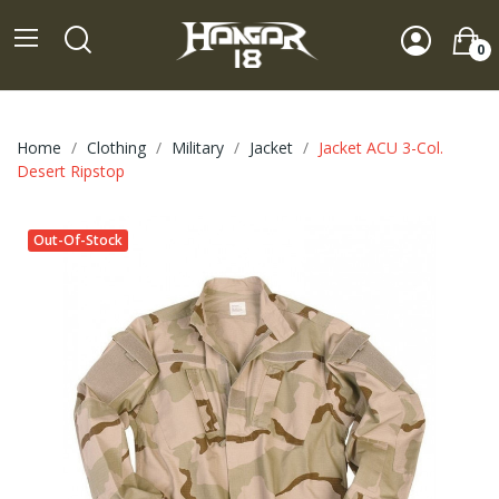
0
Home
Clothing
Military
Jacket
Jacket ACU 3-Col.
Desert Ripstop
Out-Of-Stock