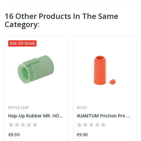
16 Other Products In The Same
Category:
Out-Of-Stock
MAPLE LEAF
4UAD
Hop-Up Rubber MR. HOP 50º VSR&GBB [MAPLE LEAF]
4UANTUM Friction Pro Hop-Up Bucking [4UAD]
€8.90
€9.90