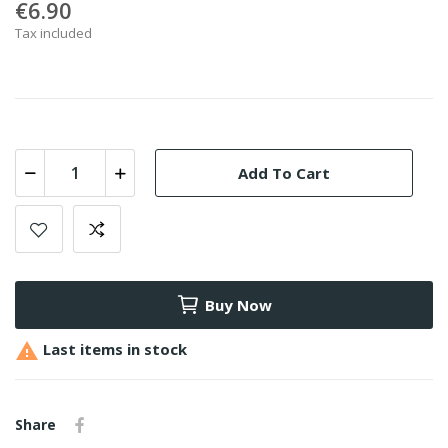
€6.90
Tax included
Add To Cart
Buy Now

Last items in stock
Share