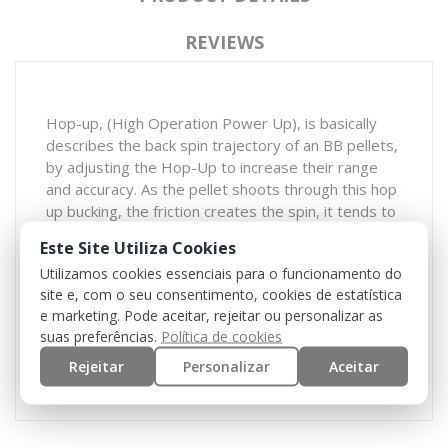
REVIEWS
Hop-up, (High Operation Power Up), is basically
describes the back spin trajectory of an BB pellets,
by adjusting the Hop-Up to increase their range
and accuracy. As the pellet shoots through this hop
up bucking, the friction creates the spin, it tends to
roll and backspin.
Este Site Utiliza Cookies
The Maple Leaf hop up has been adjusted to the
Utilizamos cookies essenciais para o funcionamento do
specified degree so it solely depends on what the
site e, com o seu consentimento, cookies de estatística
player needs. The "concave" shape bucking, it will
e marketing. Pode aceitar, rejeitar ou personalizar as
suas preferências.
Política de cookies
provide you the best hop up effect ever and is
made specifically for all AEGs out there.
Rejeitar
Personalizar
Aceitar