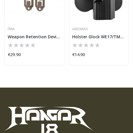
FMA
AMOMAX
Weapon Retention Device (MOLLE Version) Dark Earth
Holster Glock WE17/TM17/KJW17 Black [Amomax]
€29.90
€14.90