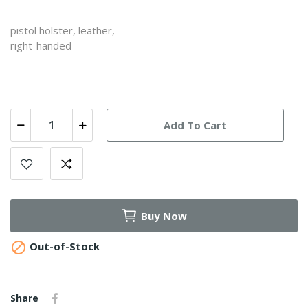
pistol holster, leather,
right-handed
Add To Cart
Buy Now

Out-of-Stock
Share