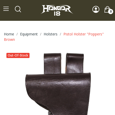
0
Home
Equipment
Holsters
Pistol Holster "Poppers"
Brown
Out-Of-Stock