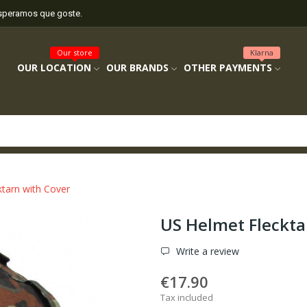
esperamos que goste.
Our store
Klarna
OUR LOCATION
OUR BRANDS
OTHER PAYMENTS
tarn with Cover
US Helmet Fleckta
Write a review
€17.90
Tax included