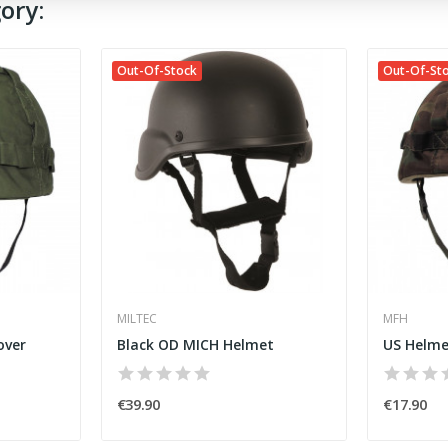
ory:
Out-Of-Stock
Out-Of-St
MILTEC
MFH
over
Black OD MICH Helmet
€39.90
€17.90