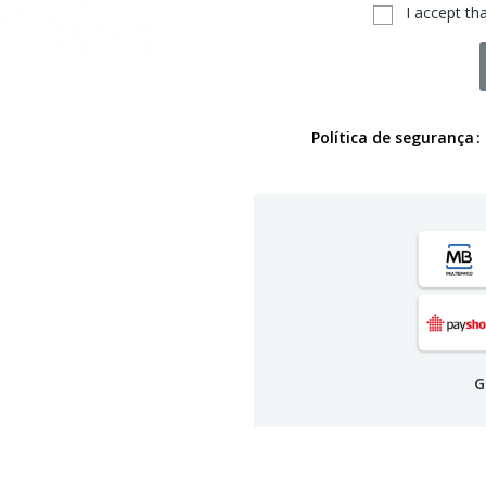
I accept th
Política de segurança
G