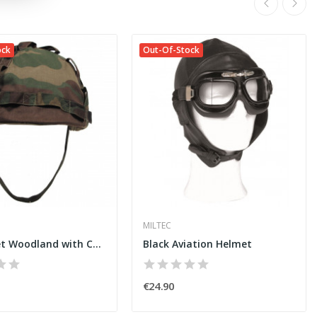
ock
Out-Of-Stock
MILTEC
US Helmet Woodland with Cover
Black Aviation Helmet
€24.90