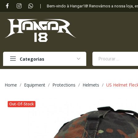
Bem-vindo à Hangar18! Renovámos a nossa loja, 
Categorias
Home
Equipment
Protections
Helmets
US Helmet Fleck
Out-Of-Stock