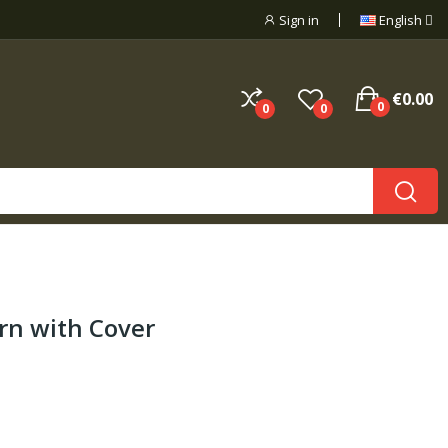
Sign in
English
€0.00
0
0
0
rn with Cover