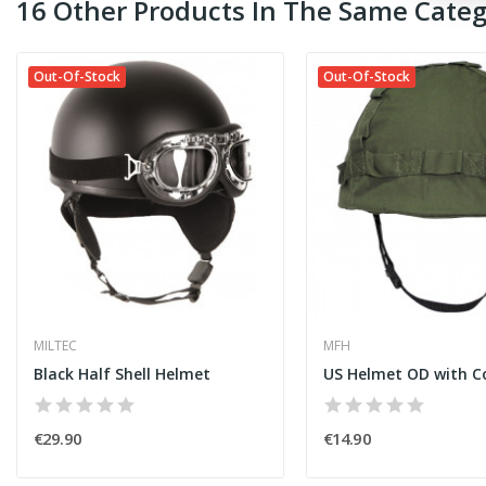
16 Other Products In The Same Categ
Out-Of-Stock
Out-Of-Stock
MILTEC
MFH
Black Half Shell Helmet
US Helmet OD with C
€29.90
€14.90