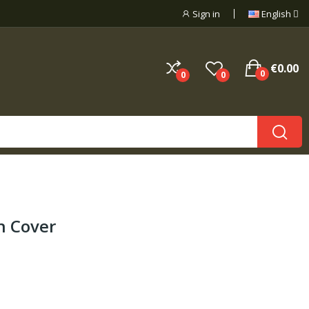
Sign in
English
€0.00
0
0
0
h Cover