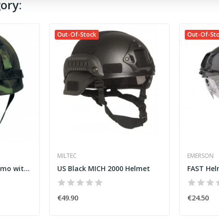
ory:
Out-Of-Stock
Out-Of-St
MILTEC
EMERSON
US Helmet M95 CZ Camo with Cover
US Black MICH 2000 Helmet
€49.90
€24.50