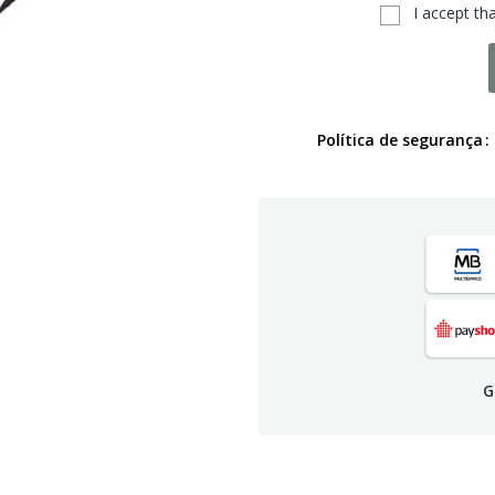
I accept th
Política de segurança
G