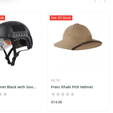
ock
Out-Of-Stock
MILTEC
FAST Helmet Black with Google
Frenc Khaki Pith Helmet
€14.90