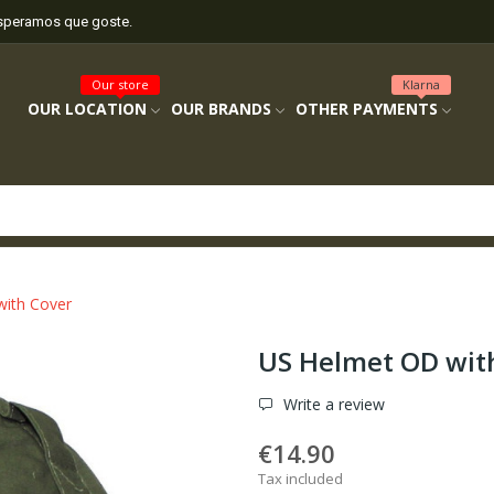
esperamos que goste.
Our store
Klarna
OUR LOCATION
OUR BRANDS
OTHER PAYMENTS
ith Cover
US Helmet OD wit
Write a review
€14.90
Tax included