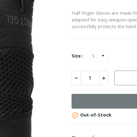
Half Finger Gloves are made fo
adapted for easy weapon operat
successfully protects the hand
Size :

Out-of-Stock