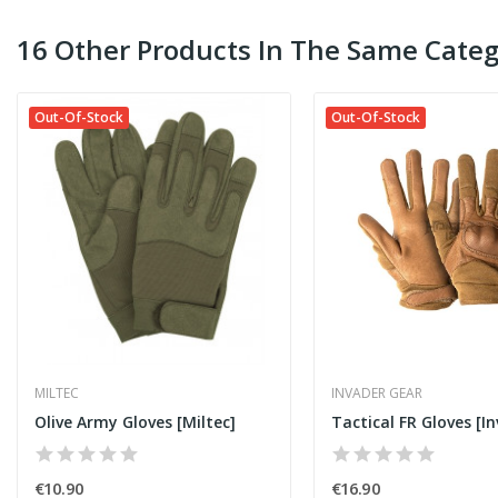
16 Other Products In The Same Categ
Out-Of-Stock
Out-Of-Stock
MILTEC
INVADER GEAR
Olive Army Gloves [Miltec]
€10.90
€16.90