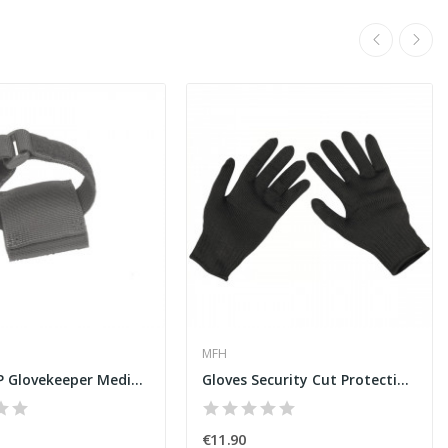
MFH
Black COP Glovekeeper Medium
Gloves Security Cut Protection Black
€11.90