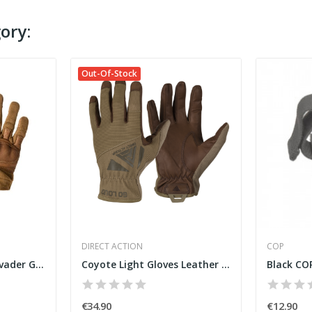
ory:
Out-Of-Stock
DIRECT ACTION
COP
Tactical FR Gloves [Invader Gear]
Coyote Light Gloves Leather [Direct Action]
€34.90
€12.90