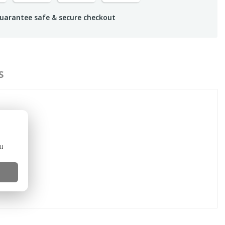
uarantee safe & secure checkout
S
ou