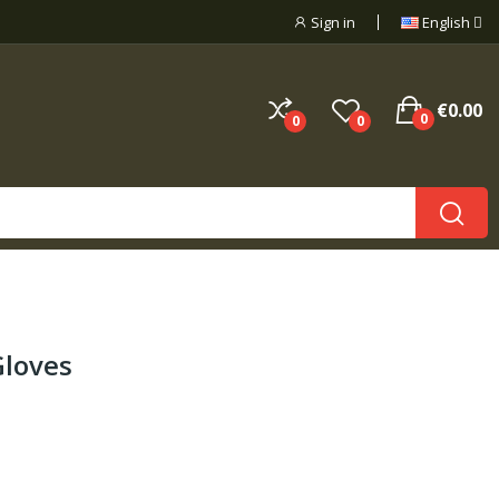
Sign in
English
€0.00
0
0
0
Gloves