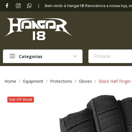
Bem-vindo à Hangar18! Renovámos a nossa loja, 
Categorias
Home
Equipment
Protections
Gloves
Black Half Finger
Out-Of-Stock