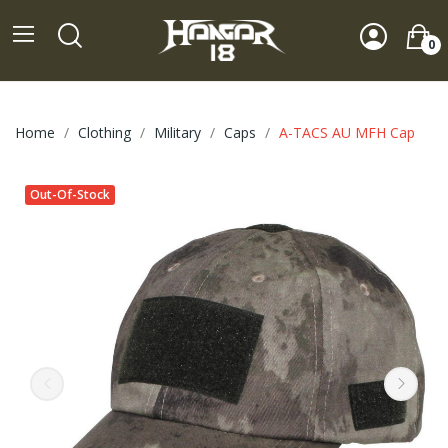
0
Home
Clothing
Military
Caps
A-TACS AU MFH Cap
Out-Of-Stock