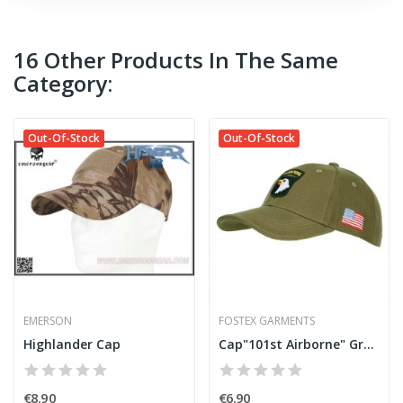
16 Other Products In The Same
Category:
Out-Of-Stock
Out-Of-Stock
EMERSON
FOSTEX GARMENTS
Highlander Cap
Cap"101st Airborne" Green [Fostex]
€8.90
€6.90