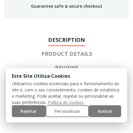
Guarantee safe & secure checkout
DESCRIPTION
PRODUCT DETAILS
REVIEWS
Este Site Utiliza Cookies
Utilizamos cookies essenciais para o funcionamento do
site e, com o seu consentimento, cookies de estatística
5 loop fasteners for patches
e marketing. Pode aceitar, rejeitar ou personalizar as
elastic band on the back
suas preferências.
Política de cookies
6 ventilation eyelets
Rejeitar
Personalizar
Aceitar
one size fits all