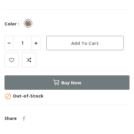
A-
Color :
TACS
AU
Add To Cart
Buy Now

Out-of-Stock
Share