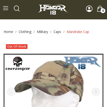
0
Home
Clothing
Military
Caps
Mandrake Cap
Out-Of-Stock