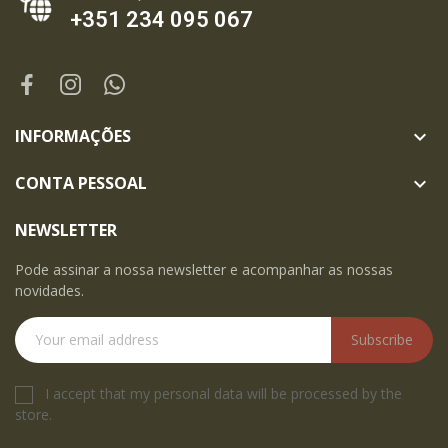
+351 234 095 067
INFORMAÇÕES

CONTA PESSOAL

NEWSLETTER
Pode assinar a nossa newsletter e acompanhar as nossas
novidades.
Subscribe
I accept that my personal data will be processed by the
store.