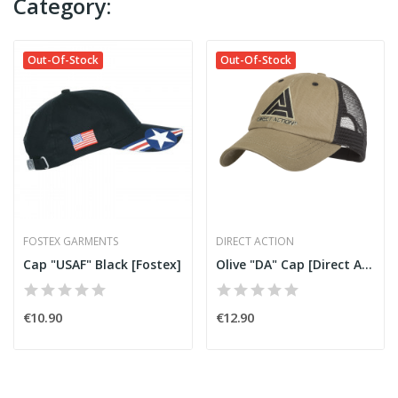
Category:
Out-Of-Stock
Out-Of-Stock
FOSTEX GARMENTS
DIRECT ACTION
Cap "USAF" Black [Fostex]
Olive "DA" Cap [Direct Action]
€10.90
€12.90