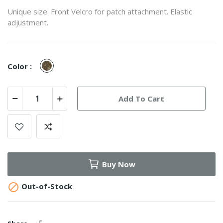
Unique size. Front Velcro for patch attachment. Elastic
adjustment.
Mandrake
Color :
Add To Cart
Buy Now

Out-of-Stock