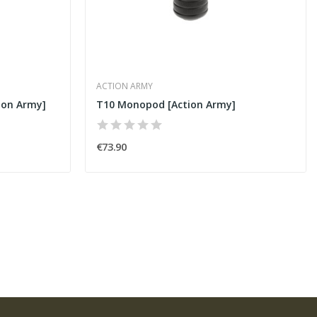
ACTION ARMY
ion Army]
T10 Monopod [Action Army]
€73.90