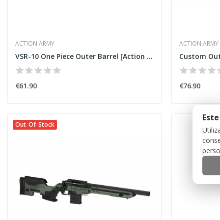
ACTION ARMY
ACTION ARMY
VSR-10 One Piece Outer Barrel [Action Army]
€61.90
€76.90
Este
Out-Of-Stock
Utili
conse
perso