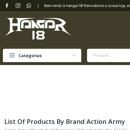
Bem-vindo à Hangar18! Renovámos a nossa loja, 
Categorias
List Of Products By Brand Action Army