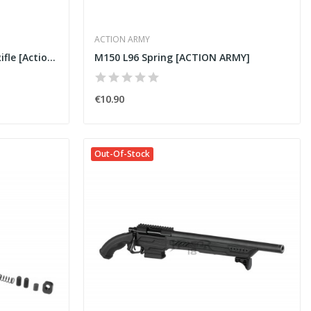
ACTION ARMY
AAC T11 Bolt Action Sniper Rifle [Action Army]
M150 L96 Spring [ACTION ARMY]
€10.90
Out-Of-Stock