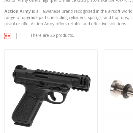
Action Army offers high-performance GBB pistols like the AAP-01, pr
Action Army
is a Taiwanese brand recognized in the airsoft world
range of upgrade parts, including cylinders, springs, and hop-ups,
pistol or rifle, Action Army offers reliable and effective solutions.
There are 26 products.