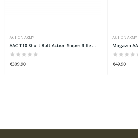
ACTION ARMY
ACTION ARMY
AAC T10 Short Bolt Action Sniper Rifle [Action...
Magazin AA
€309.90
€49.90