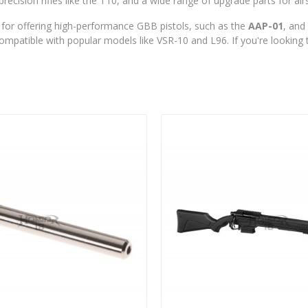
ecision rifles like the T10, and a wide range of upgrade parts for airs
 for offering high-performance GBB pistols, such as the
AAP-01
, and 
 compatible with popular models like VSR-10 and L96.
If you're looking