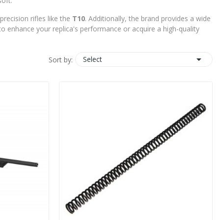
oft.
precision rifles like the
T10
.
Additionally, the brand provides a wide
 to enhance your replica's performance or acquire a high-quality

Select
Sort by: