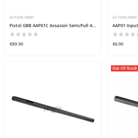
ACTION ARMY
ACTION ARMY
Pistol GBB AAP01C Assassin Semi/Full Auto Black...
AAP01 Input
€89.90
€6.90
Out-Of-Stock