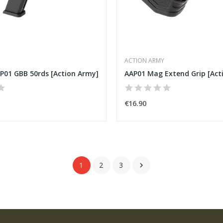
ACTION ARMY
P01 GBB 50rds [Action Army]
AAP01 Mag Extend Grip [Act
€16.90
1
2
3
