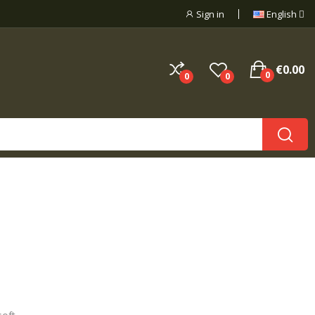
Sign in
English
€0.00
0
0
0