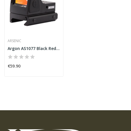
ARSENIC
Argon AS1077 Black Red Dot Sight [Arsenic]
€59.90