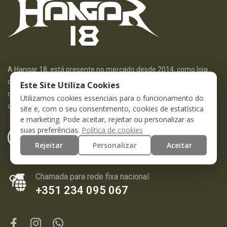
A Hangar 18, está presente no mercado desde 2014, como loja
online. atualmente já dispomos de loja física, localizada na cidade
Este Site Utiliza Cookies
de Aveiro. Comercializamos equipamento militar e outdoor, bem
Utilizamos cookies essenciais para o funcionamento do
como artigos de airsoft e militares, para uso recreativo.
site e, com o seu consentimento, cookies de estatística
e marketing. Pode aceitar, rejeitar ou personalizar as
suas preferências.
Política de cookies
Horário das chamadas
10:00 - 13:00 / 14:00 - 19:00
Rejeitar
Personalizar
Aceitar
Chamada para rede fixa nacional
+351 234 095 067