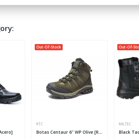
ory:
Out-Of-Stock
Out-Of-St
RTC
MILTEC
Acero]
Botas Centaur 6" WP Olive [RTC]