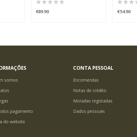
€89.90
€54.90
FORMAÇÕES
CONTA PESSOAL
m somos
Encomendas
tatos
Notas de crédito
egas
Moradas registadas
odos pagamento
Dados pessoais
a do website