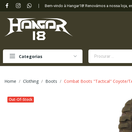
Bem-vindo à Hangar18! Renovámos a nossa loja, 
Categorias
Home
Clothing
Boots
Combat Boots "Tactical" Coyote/
Out-Of-Stock