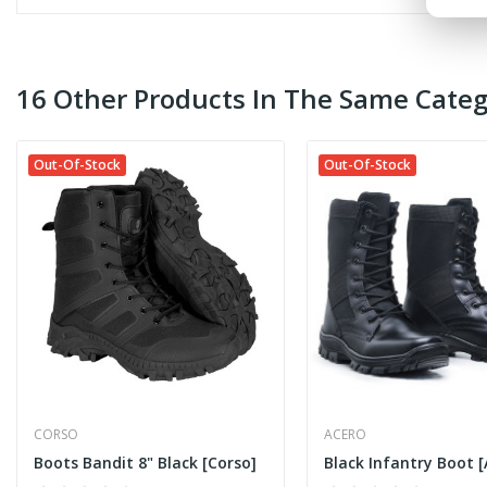
16 Other Products In The Same Categ
Out-Of-Stock
Out-Of-Stock
CORSO
ACERO
Boots Bandit 8" Black [Corso]
Black Infantry Boot [