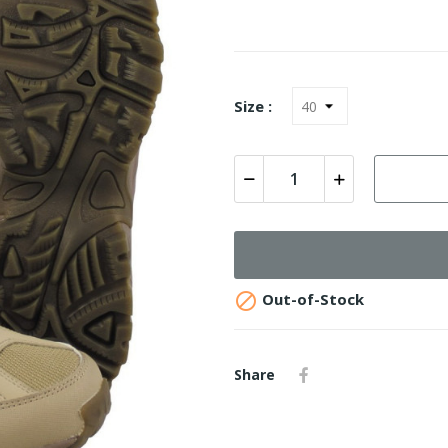
Size :

Out-of-Stock
Share