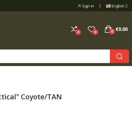
Sign in
English
€0.00
0
0
0
tical" Coyote/TAN