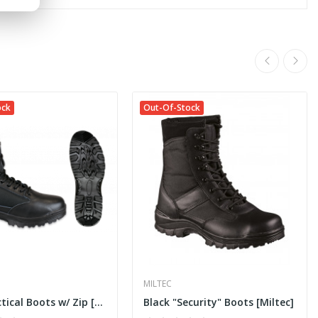
ock
Out-Of-Stock
MILTEC
Black Tactical Boots w/ Zip [Barbaric]
Black "Security" Boots [Miltec]