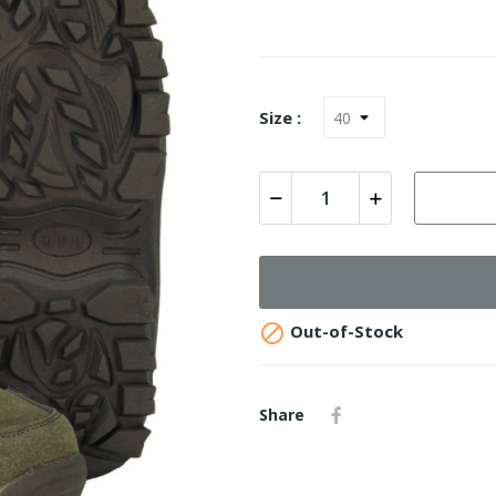
Size :

Out-of-Stock
Share