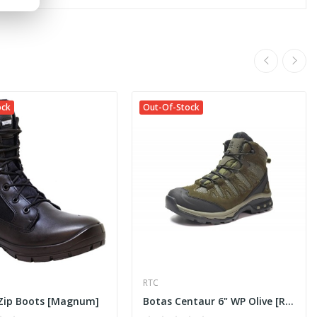
ock
Out-Of-Stock
RTC
 Zip Boots [Magnum]
Botas Centaur 6" WP Olive [RTC]