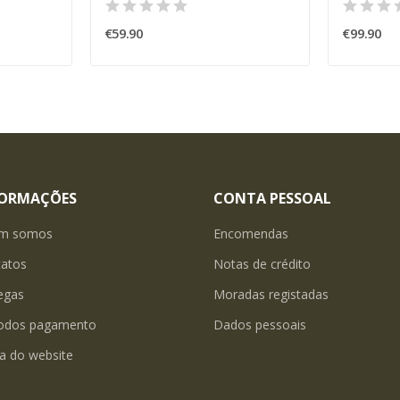
€59.90
€99.90
FORMAÇÕES
CONTA PESSOAL
m somos
Encomendas
tatos
Notas de crédito
egas
Moradas registadas
odos pagamento
Dados pessoais
a do website