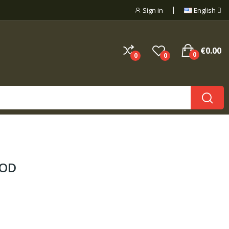
Sign in
English
€0.00
0
0
0
 OD