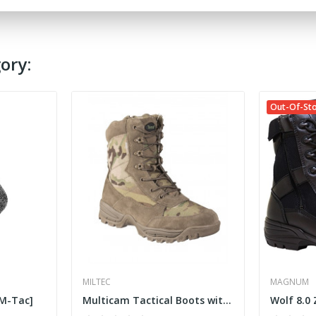
ory:
Out-Of-St
MILTEC
MAGNUM
M-Tac]
Multicam Tactical Boots with Zipper [TEESAR]
Wolf 8.0