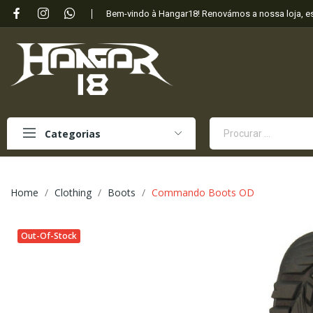
Bem-vindo à Hangar18! Renovámos a nossa loja, 
Categorias
Home
Clothing
Boots
Commando Boots OD
Out-Of-Stock