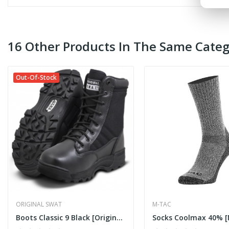
16 Other Products In The Same Categ
Out-Of-Stock
ORIGINAL SWAT
M-TAC
Boots Classic 9 Black [Original SWAT]
Socks Coolmax 40% [