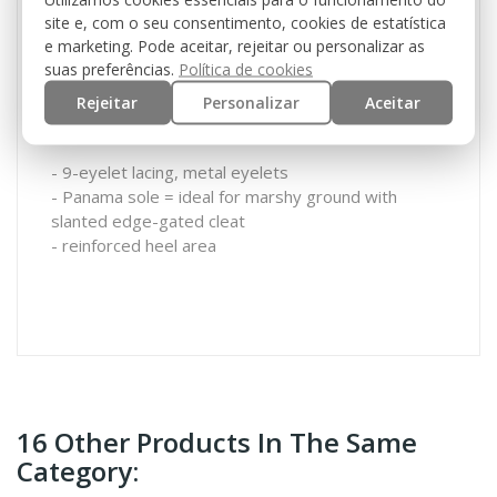
site e, com o seu consentimento, cookies de estatística
Upper: Cowhide, Polyurethan coated, water-
e marketing. Pode aceitar, rejeitar ou personalizar as
repellent, 100% Polyester
suas preferências.
Política de cookies
Outsole: Rubber
Rejeitar
Personalizar
Aceitar
Insole: Nylon, EVA (high quality, excellent insulated
foam, keep the foot dry and warm)
- 9-eyelet lacing, metal eyelets
- Panama sole = ideal for marshy ground with
slanted edge-gated cleat
- reinforced heel area
16 Other Products In The Same
Category: