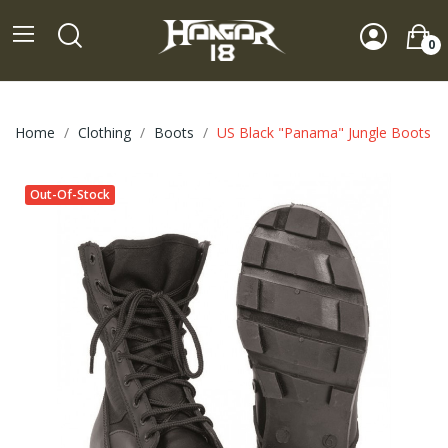
0
Home
Clothing
Boots
US Black "Panama" Jungle Boots
Out-Of-Stock