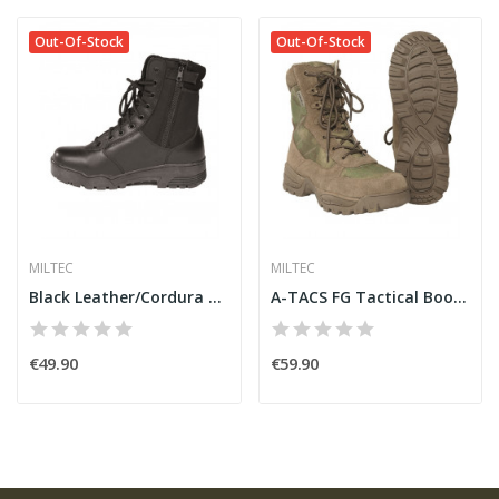
Out-Of-Stock
Out-Of-Stock
MILTEC
MILTEC
Black Leather/Cordura Boots w/ ZIP [Miltec]
A-TACS FG Tactical Boots with zipper [Teesar]
€49.90
€59.90