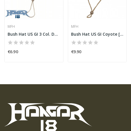
MFH
MFH
Bush Hat US GI 3 Col. Desert
Bush Hat US GI Coyote [MFH]
€6.90
€9.90