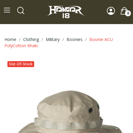
0
Home
Clothing
Military
Boonies
Boonie ACU
PolyCotton Khaki
Out-Of-Stock