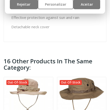
Rejeitar
Personalizar
Aceitar
Breathable – four ventilation eyelets
Effective protection against sun and rain
Detachable neck cover
16 Other Products In The Same
Category:
Out-Of-Stock
Out-Of-Stock