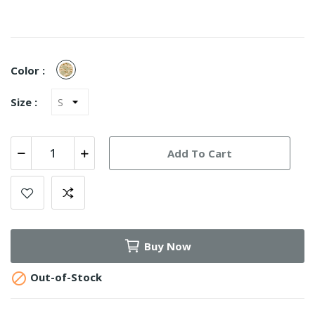
3-
Color :
Color
Desert
Size :
Add To Cart
Buy Now

Out-of-Stock