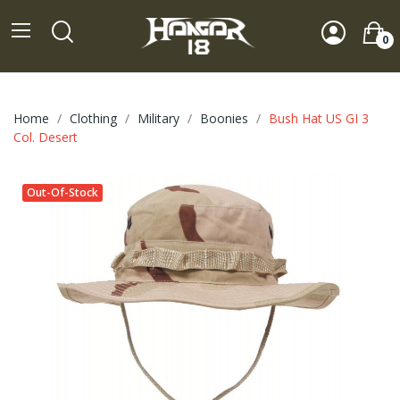
0
Home
Clothing
Military
Boonies
Bush Hat US GI 3
Col. Desert
Out-Of-Stock