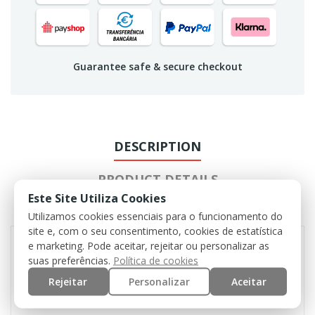
Guarantee safe & secure checkout
DESCRIPTION
PRODUCT DETAILS
Este Site Utiliza Cookies
REVIEWS
Utilizamos cookies essenciais para o funcionamento do
site e, com o seu consentimento, cookies de estatística
e marketing. Pode aceitar, rejeitar ou personalizar as
suas preferências.
Política de cookies
Broad hatband with loops
Rejeitar
Personalizar
Aceitar
4 screened side vents
Chin strap with cord stopper