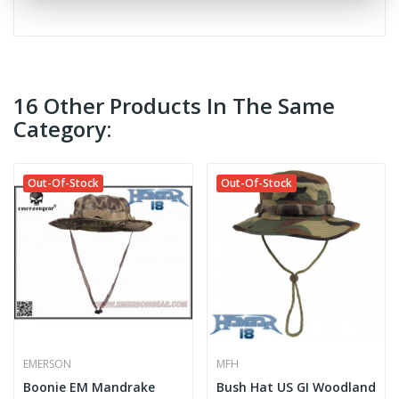
16 Other Products In The Same
Category:
Out-Of-Stock
Out-Of-Stock
EMERSON
MFH
Boonie EM Mandrake
Bush Hat US GI Woodland