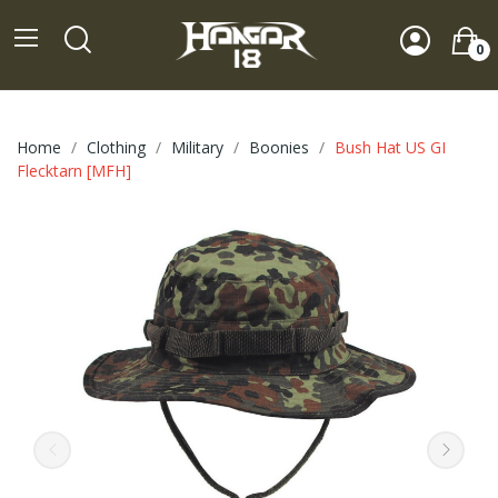
0
Home
Clothing
Military
Boonies
Bush Hat US GI
Flecktarn [MFH]