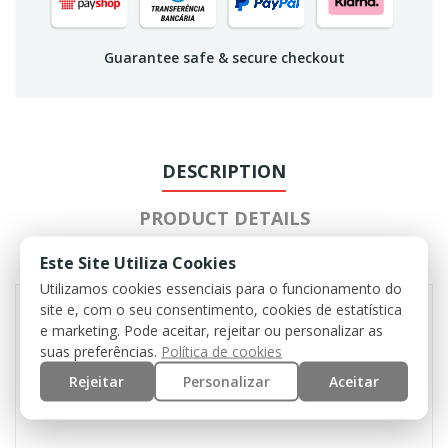
Guarantee safe & secure checkout
DESCRIPTION
PRODUCT DETAILS
Este Site Utiliza Cookies
REVIEWS
Utilizamos cookies essenciais para o funcionamento do
site e, com o seu consentimento, cookies de estatística
e marketing. Pode aceitar, rejeitar ou personalizar as
Broad hatband with loops
suas preferências.
Política de cookies
4 screened side vents
Rejeitar
Personalizar
Aceitar
Chin strap with cord stopper