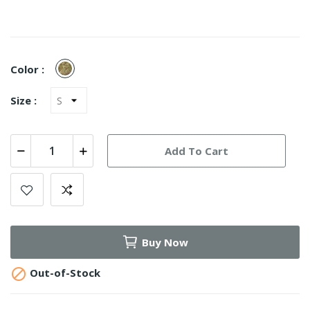
Vegetato
Color :
Size :
Add To Cart
Buy Now

Out-of-Stock