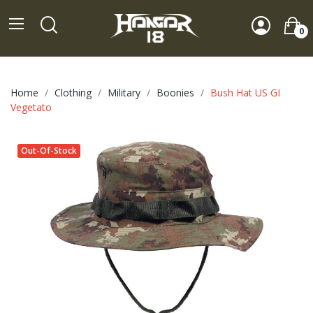
0
Home
Clothing
Military
Boonies
Bush Hat US GI
Vegetato
Out-Of-Stock