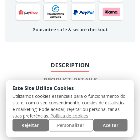
Guarantee safe & secure checkout
DESCRIPTION
PRODUCT DETAILS
Este Site Utiliza Cookies
REVIEWS
Utilizamos cookies essenciais para o funcionamento do
site e, com o seu consentimento, cookies de estatística
e marketing. Pode aceitar, rejeitar ou personalizar as
suas preferências.
Política de cookies
Broad hatband with loops
Rejeitar
Personalizar
Aceitar
4 screened side vents
Chin strap with cord stopper