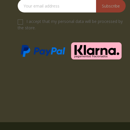
Subscribe
I accept that my personal data will be processed by
the store.