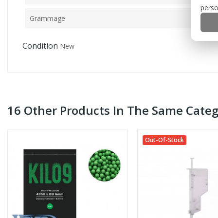
perso
Grammage
Condition
New
16 Other Products In The Same Categ
Out-Of-Stock