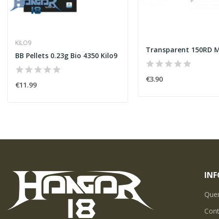
KILO9
BB Pellets 0.23g Bio 4350 Kilo9
€3.90
€11.99
IN
Que
Con