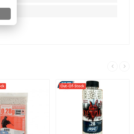
ock
Out-Of-Stock