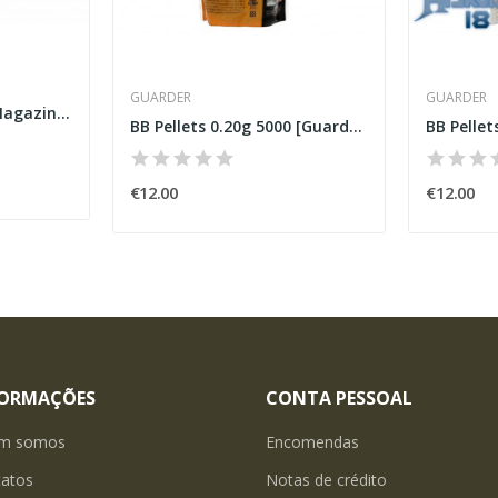
GUARDER
GUARDER
Transparent 150RD Magazine BB Loader
BB Pellets 0.20g 5000 [Guarder]
BB Pellet
€12.00
€12.00
FORMAÇÕES
CONTA PESSOAL
m somos
Encomendas
tatos
Notas de crédito