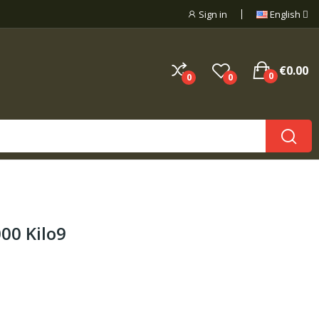
Sign in
English
€0.00
0
0
0
000 Kilo9