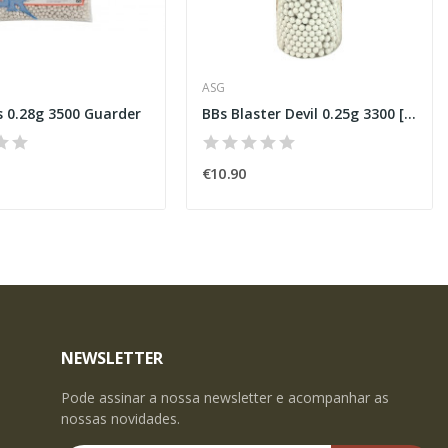
ASG
s 0.28g 3500 Guarder
BBs Blaster Devil 0.25g 3300 [ASG]
€10.90
NEWSLETTER
Pode assinar a nossa newsletter e acompanhar as
nossas novidades.