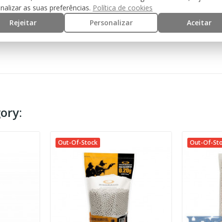
nalizar as suas preferências.
Política de cookies
0.25
Rejeitar
Personalizar
Aceitar
ory:
Out-Of-Stock
Out-Of-St