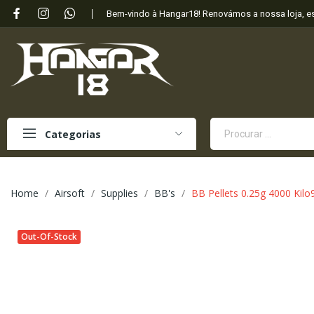
Bem-vindo à Hangar18! Renovámos a nossa loja, 
Categorias
Home
Airsoft
Supplies
BB's
BB Pellets 0.25g 4000 Kilo
Out-Of-Stock