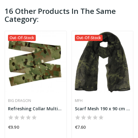
16 Other Products In The Same
Category:
Out-Of-Stock
Out-Of-Stock
BIG DRAGON
MFH
Refreshing Collar Multicam [Big Dragon]
Scarf Mesh 190 x 90 cm M95 CZ Camo [MFH]
€9.90
€7.60