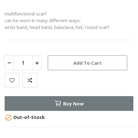
multifunctional scarf
can be worn in many different ways:
wrist band, head band, balaclava, hat, round scarf
Add To Cart
Buy Now

Out-of-Stock