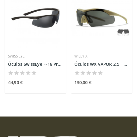
SWISS EYE
WILEY X
Óculos SwissEye F-18 Pretos
Óculos WX VAPOR 2.5 TAN/Lente Cinza e...
44,90 €
130,00 €