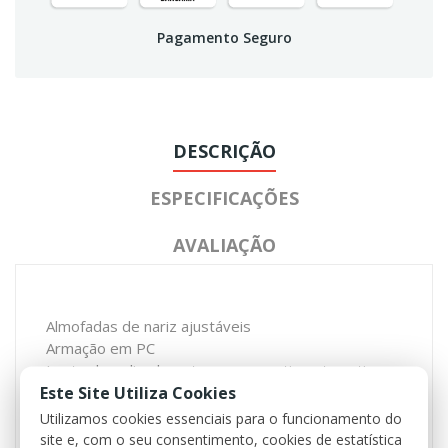
Pagamento Seguro
DESCRIÇÃO
ESPECIFICAÇÕES
AVALIAÇÃO
Almofadas de nariz ajustáveis
Armação em PC
Lente de policarbonato com revestimento anti-
Este Site Utiliza Cookies
nevoeiro / anti-riscos
Proteção 100% UVA, UVB e UVC
Utilizamos cookies essenciais para o funcionamento do
Lentes suplentes transparente
site e, com o seu consentimento, cookies de estatística