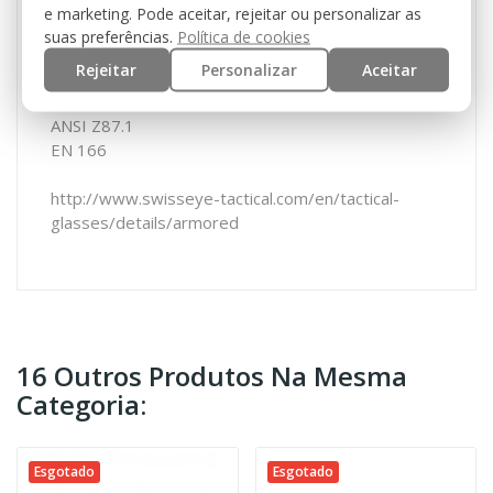
Bolsa de microfibra
e marketing. Pode aceitar, rejeitar ou personalizar as
suas preferências.
Política de cookies
Rejeitar
Personalizar
Aceitar
Normas:
EN 12312-1
ANSI Z87.1
EN 166
http://www.swisseye-tactical.com/en/tactical-
glasses/details/armored
16 Outros Produtos Na Mesma
Categoria:
Esgotado
Esgotado