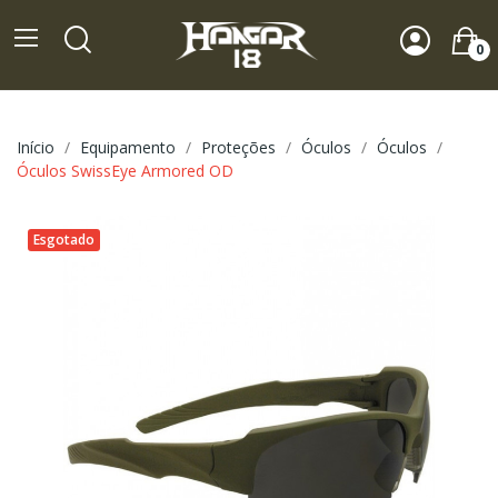
0
Início
Equipamento
Proteções
Óculos
Óculos
Óculos SwissEye Armored OD
Esgotado