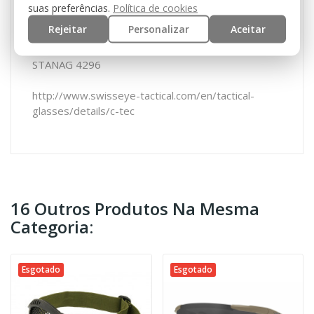
suas preferências.
Política de cookies
Normas:
Rejeitar
Personalizar
Aceitar
EN 12312-1
ANSI Z87.1
STANAG 4296
http://www.swisseye-tactical.com/en/tactical-
glasses/details/c-tec
16 Outros Produtos Na Mesma
Categoria:
Esgotado
Esgotado