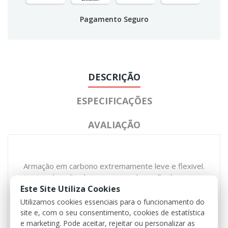
Pagamento Seguro
DESCRIÇÃO
ESPECIFICAÇÕES
AVALIAÇÃO
Armação em carbono extremamente leve e flexivel.
Lentes de policarbonato em azul espelhado com
Este Site Utiliza Cookies
revestimento anti-nevoeiro / anti-riscos
Proteção 100% UVA, UVB e UVC
Utilizamos cookies essenciais para o funcionamento do
Lentes suplentes transparentes
site e, com o seu consentimento, cookies de estatística
Bolsa de microfibra e estojo
e marketing. Pode aceitar, rejeitar ou personalizar as