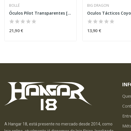
BOLLÉ
BIG DRAGON
Óculos Pilot Transparentes [BOLLÉ]
Oculos Tácticos Coyo
21,90 €
13,90 €
IN
Que
Con
Entr
A Hangar 18, está presente no mercado desde 2014, como
Mét