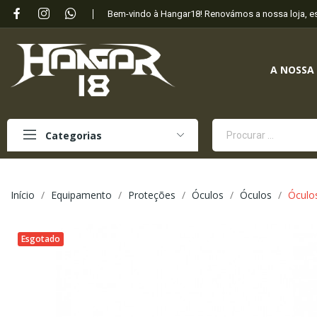
Bem-vindo à Hangar18! Renovámos a nossa loja, 
A NOSSA
Categorias
Início
Equipamento
Proteções
Óculos
Óculos
Óculo
Esgotado