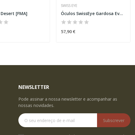
SWISS EYE
 Desert [FMA]
Óculos SwissEye Gardosa Evolution S Pretos
57,90 €
NEWSLETTER
Pode assinar a nossa newsletter e acompanhar as
nossas novidades.
Subscrever