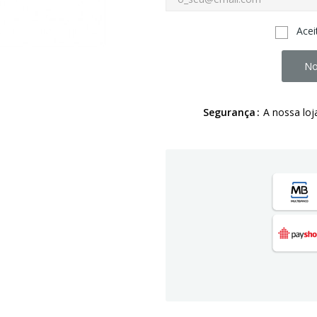
Acei
No
Segurança
A nossa loj