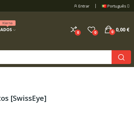
Entrar
Português
Klarna
0,00 €
NADOS
0
0
0
tos [SwissEye]