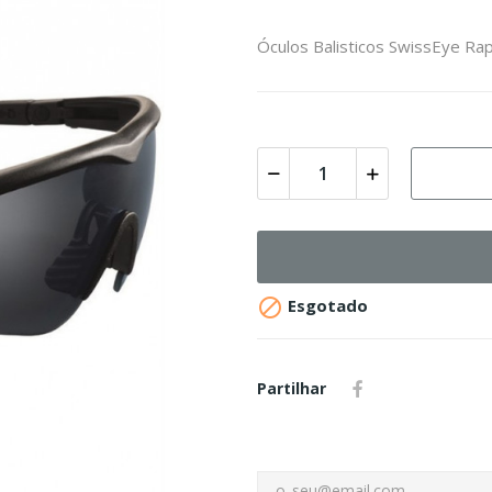
Óculos Balisticos SwissEye Rap

Esgotado
Partilhar