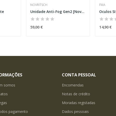
NOVRITSCH
FMA
te
Unidade Anti-Fog Gen2 [Novritsch]
Oculos SI
59,00 €
14,90 €
FORMAÇÕES
CONTA PESSOAL
m somos
Encomendas
tatos
Notas de crédito
egas
Moradas registadas
odos pagamento
Dados pessoais