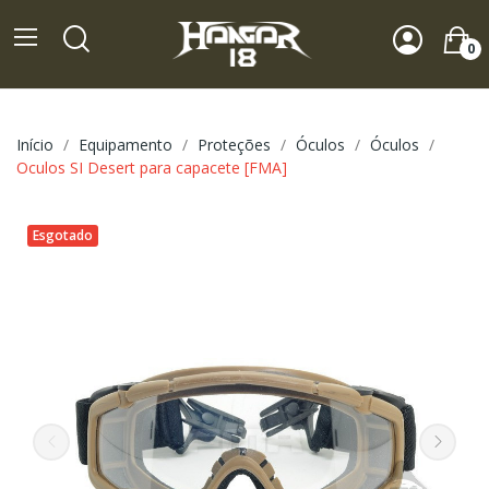
0
Início
Equipamento
Proteções
Óculos
Óculos
Oculos SI Desert para capacete [FMA]
Esgotado