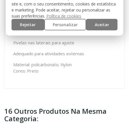
etc.
site e, com o seu consentimento, cookies de estatística
e marketing. Pode aceitar, rejeitar ou personalizar as
2 lentes incluídas
suas preferências.
Política de cookies
Rejeitar
Personalizar
Aceitar
A armação é feita de polietileno, material flexível e
confortável.
Fivelas nas laterais para ajuste
Adequado para atividades externas
Material: policarbonato; Nylon
Cores: Preto
16 Outros Produtos Na Mesma
Categoria: