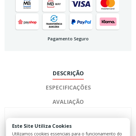
Pagamento Seguro
DESCRIÇÃO
ESPECIFICAÇÕES
AVALIAÇÃO
Este Site Utiliza Cookies
As lentes são feitas de policarbonato espesso,
protegem os olhos de fumo, partículas pequenas
Utilizamos cookies essenciais para o funcionamento do